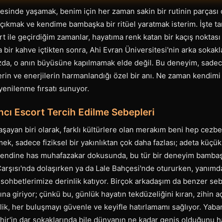
çesinde yaşamak, benim için her zaman sakin bir rutinin parçası
a çıkmak ve kendime bambaşka bir ritüel yaratmak isterim. İşte t
 ile geçirdiğim zamanlar, hayatıma renk katan bir kaçış noktası 
ir kahve içtikten sonra, Ahi Evran Üniversitesi'nin arka sokakla
a, o anın büyüsüne kapılmamak elde değil. Bu deneyim, sadece
llerin ve enerjilerin harmanlandığı özel bir anı. Ne zaman kendim
yenilenme fırsatı sunuyor.
cı Escort Tercih Edilme Sebepleri
şayan biri olarak, farklı kültürlere olan merakım beni hep cezbet
ek, sadece fiziksel bir yakınlıktan çok daha fazlası; adeta küçük
n kendine has muhafazakar dokusunda, bu tür bir deneyim bamba
rşısı'nda dolaşırken ya da Lale Bahçesi'nde otururken, yanımdak
, sohbetlerimize derinlik katıyor. Birçok arkadaşım da benzer s
na giriyor; çünkü bu, günlük hayatın tekdüzeliğini kıran, zihin açı
ik, her buluşmayı güvenle ve keyifle hatırlamamı sağlıyor. Yaban
ir'in dar sokaklarında bile dünyanın ne kadar geniş olduğunu hat