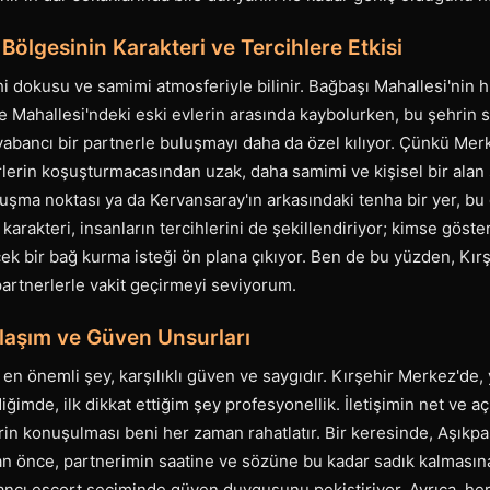
Bölgesinin Karakteri ve Tercihlere Etkisi
hi dokusu ve samimi atmosferiyle bilinir. Bağbaşı Mahallesi'nin 
 Mahallesi'ndeki eski evlerin arasında kaybolurken, bu şehrin sa
 yabancı bir partnerle buluşmayı daha da özel kılıyor. Çünkü Me
lerin koşuşturmacasından uzak, daha samimi ve kişisel bir ala
uşma noktası ya da Kervansaray'ın arkasındaki tenha bir yer, bu 
 karakteri, insanların tercihlerini de şekillendiriyor; kimse göste
ek bir bağ kurma isteği ön plana çıkıyor. Ben de bu yüzden, Kır
artnerlerle vakit geçirmeyi seviyorum.
laşım ve Güven Unsurları
en önemli şey, karşılıklı güven ve saygıdır. Kırşehir Merkez'de, 
ğimde, ilk dikkat ettiğim şey profesyonellik. İletişimin net ve a
in konuşulması beni her zaman rahatlatır. Bir keresinde, Aşıkpa
n önce, partnerimin saatine ve sözüne bu kadar sadık kalmasına
ncı escort seçiminde güven duygusunu pekiştiriyor. Ayrıca, her