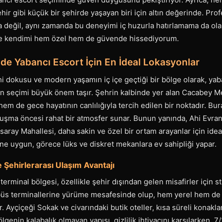
hir gibi küçük bir şehirde yaşayan biri için altın değerinde. Pro
değil, aynı zamanda bu deneyimi iç huzurla hatırlamama da ola
de kendimi hem özel hem de güvende hissediyorum.
de Yabancı Escort İçin En İdeal Lokasyonlar
hi dokusu ve modern yaşamın iç içe geçtiği bir bölge olarak, yab
 seçimi büyük önem taşır. Şehrin kalbinde yer alan Cacabey Me
hem de gece hayatının canlılığıyla tercih edilen bir noktadır. B
uluşma öncesi rahat bir atmosfer sunar. Bunun yanında, Ahi Evran
saray Mahallesi, daha sakin ve özel bir ortam arayanlar için ideal
ine uygun, görece lüks ve diskret mekanlara ev sahipliği yapar.
 Şehirlerarası Ulaşım Avantajı
erminal bölgesi, özellikle şehir dışından gelen misafirler için s
üs terminallerine yürüme mesafesinde olup, hem yerel hem de 
ır. Ayçiçeği Sokak ve civarındaki butik oteller, kısa süreli konak
 Bölgenin kalabalık olmayan yapısı, gizlilik ihtiyacını karşılarken, 