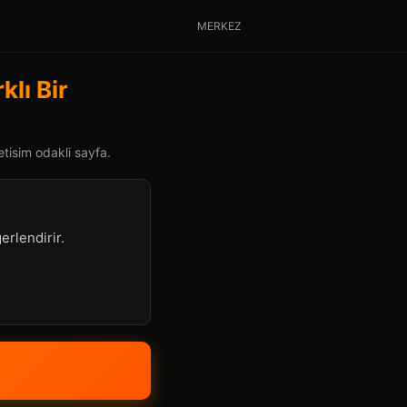
MERKEZ
klı Bir
tisim odakli sayfa.
gerlendirir.