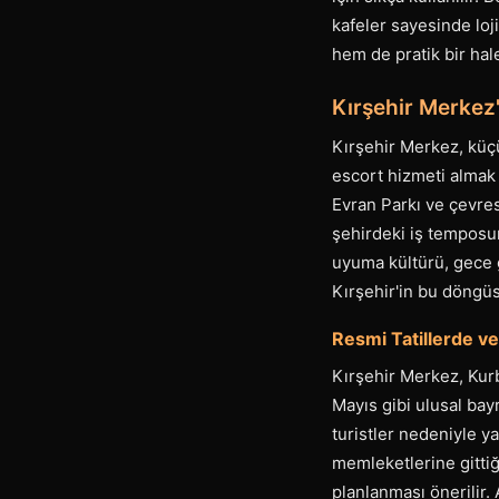
kafeler sayesinde loj
hem de pratik bir hale
Kırşehir Merkez
Kırşehir Merkez, küç
escort hizmeti almak 
Evran Parkı ve çevres
şehirdeki iş temposuna
uyuma kültürü, gece g
Kırşehir'in bu döngü
Resmi Tatillerde v
Kırşehir Merkez, Kur
Mayıs gibi ulusal ba
turistler nedeniyle y
memleketlerine gittiğ
planlanması önerilir.