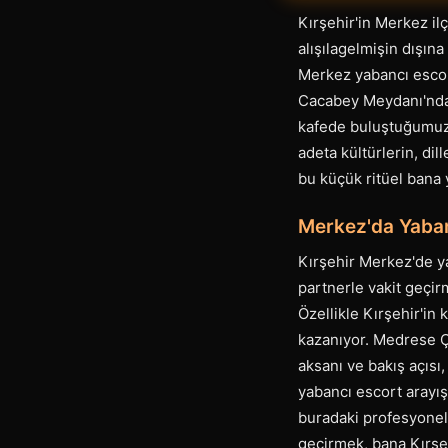
Kırşehir'in Merkez il
alışılagelmişin dışın
Merkez yabancı escort
Cacabey Meydanı'nda b
kafede buluştuğumuzd
adeta kültürlerin, di
bu küçük ritüel bana 
Merkez'da Yaban
Kırşehir Merkez'de ya
partnerle vakit geçirm
Özellikle Kırşehir'i
kazanıyor. Medrese Ça
aksanı ve bakış açısı
yabancı escort arayışı
buradaki profesyonell
geçirmek, bana Kırşeh