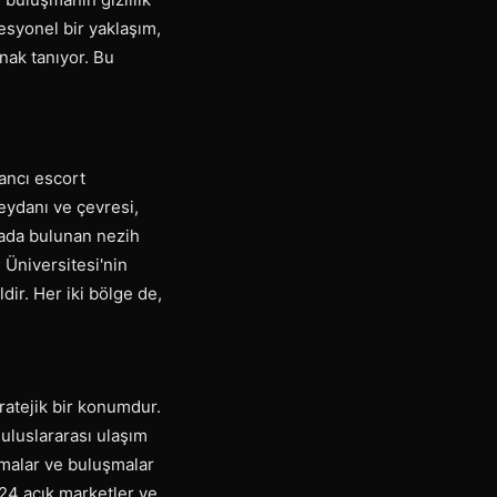
fesyonel bir yaklaşım,
nak tanıyor. Bu
ancı escort
ydanı ve çevresi,
urada bulunan nezih
 Üniversitesi'nin
dir. Her iki bölge de,
tratejik bir konumdur.
uluslararası ulaşım
lamalar ve buluşmalar
7/24 açık marketler ve