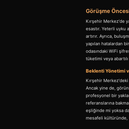
Görüşme Öncesi 
Kırşehir Merkez'de ya
esastır. Yeterli uyku
artırır. Ayrıca, buluş
yapılan hatalardan bi
odasındaki WiFi şifres
tüketimi veya abartılı
Beklenti Yönetimi 
Kırşehir Merkez'deki y
Ancak yine de, görü
profesyonel bir yakl
referanslarına bakmak
eşliğinde mi yoksa dah
mesafeli kültüründe, s