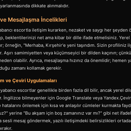
yarlanmasında dikkate alınmalıdır.
ve Mesajlaşma İncelikleri
bancı escortla iletişim kurarken, nezaket ve saygı her şeyden ö
ıp, beklentilerinizi net ama kibar bir dille ifade etmelisiniz. Yere
r; örneğin, "Merhaba, Kırşehir'e yeni taşındım. Sizin profiliniz ilg
ır. Aşırı samimiyetten veya küçümseyici bir dilden kaçının; çünkü 
eden olabilir. Ayrıca, mesajlaşma hızınız da önemlidir; hemen y
lduğu zamanı kollamak gerekir.
şim ve Çeviri Uygulamaları
abancı escortlar genellikle birden fazla dil bilir, ancak yerel di
r. İngilizce bilmeyenler için Google Translate veya Yandex.Çevir
 hatalarını önlemek için kısa ve anlaşılır cümleler kurmakta fayd
z?" yerine "Bu akşam için boş zamanınız var mı?" gibi net ifadele
sesli mesaj göndermek, yazılı iletişimdeki belirsizlikleri ortada
ırakır.