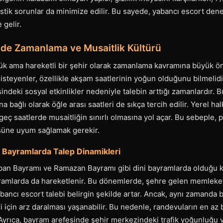
istik sorunlar da minimize edilir. Bu sayede, yabancı escort de
 gelir.
'de Zamanlama ve Musaitlik Kültürü
ük ama hareketli bir şehir olarak zamanlama kavramına büyük ö
isteyenler, özellikle akşam saatlerinin yoğun olduğunu bilmelidir
indeki sosyal etkinlikler nedeniyle talebin arttığı zamanlardır. 
 bağlı olarak öğle arası saatleri de sıkça tercih edilir. Yerel ha
eç saatlerde musaitliğin sınırlı olmasına yol açar. Bu sebeple,
süne uyum sağlamak gerekir.
e Bayramlarda Talep Dinamikleri
ban Bayramı ve Ramazan Bayramı gibi dini bayramlarda olduğu k
yramlarda da hareketlenir. Bu dönemlerde, şehre gelen memleket 
abancı escort talebi belirgin şekilde artar. Ancak, aynı zamanda 
i için arz daralması yaşanabilir. Bu nedenle, randevuların en az
 Ayrıca, bayram arefesinde şehir merkezindeki trafik yoğunluğu 