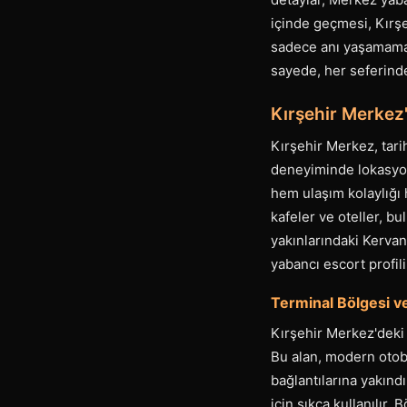
içinde geçmesi, Kırşe
sadece anı yaşamama 
sayede, her seferin
Kırşehir Merkez'
Kırşehir Merkez, tari
deneyiminde lokasyon
hem ulaşım kolaylığı 
kafeler ve oteller, b
yakınlarındaki Kervan
yabancı escort profil
Terminal Bölgesi ve
Kırşehir Merkez'deki t
Bu alan, modern otob
bağlantılarına yakınd
için sıkça kullanılır.