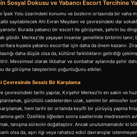
'in Sosyal Dokusu ve Yabancı Escort Tercihine Ya
hi İpek Yolu üzerindeki konumu ve bozkırın ortasında bir vaha mi
kalbi sayılabilecek Ahi Evran Meydanı ve çevresindeki dar sokakla
yansıtır. Burada yabancı bir escort ile görüşmek, şehrin bu din
k gibidir. Merkez'de yaşayan insanlar genellikle birbirini tanır; 
ortlara kıyasla yabancı escortlar için daha da önem kazanır. Zir
asılığı daha düşük olsa da, kültürel farklılıkların getirdiği çekim
tirir. Mevsimsel olarak ilkbahar ve sonbahar aylarında şehir daha
bu da görüşme taleplerinin yoğunluğunu etkiler.
 Çevresinde Sessiz Bir Karşılama
çevresindeki tarihi yapılar, Kırşehir Merkez'in en sakin ve huz
lanlamak, gürültülü caddelerden uzak, samimi bir atmosfer sun
arşılamak, hem tarihi bir ortamda keyifli bir yürüyüş yapma fır
lamına gelir. Özellikle öğleden sonra saatlerinde medresenin a
k, tanışma sürecini doğallaştırır. Ancak unutulmamalıdır ki böl
anlı olsa da, aşırı ilgi veya rahatsız edici davranışlar istenmeyen