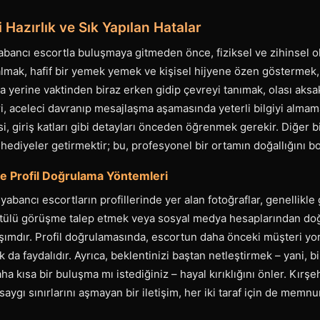
Hazırlık ve Sık Yapılan Hatalar
bancı escortla buluşmaya gitmeden önce, fiziksel ve zihinsel ol
 almak, hafif bir yemek yemek ve kişisel hijyene özen göstermek,
ma yerine vaktinden biraz erken gidip çevreyi tanımak, olası aksakl
ri, aceleci davranıp mesajlaşma aşamasında yeterli bilgiyi almama
i, giriş katları gibi detayları önceden öğrenmek gerekir. Diğer bir
 hediyeler getirmektir; bu, profesyonel bir ortamın doğallığını bo
ve Profil Doğrulama Yöntemleri
abancı escortların profillerinde yer alan fotoğraflar, genellikle 
ntülü görüşme talep etmek veya sosyal medya hesaplarından d
aşımdır. Profil doğrulamasında, escortun daha önceki müşteri yo
 da faydalıdır. Ayrıca, beklentinizi baştan netleştirmek – yani, 
a kısa bir buluşma mı istediğiniz – hayal kırıklığını önler. Kırş
aygı sınırlarını aşmayan bir iletişim, her iki taraf için de memnun