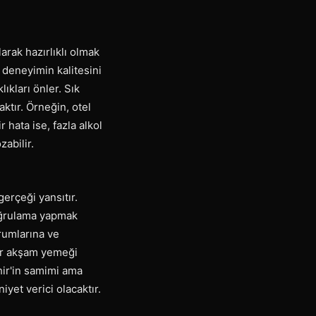
arak hazırlıklı olmak
 deneyimin kalitesini
ıkları önler. Sık
ktır. Örneğin, otel
 hata ise, fazla alkol
zabilir.
gerçeği yansıtır.
oğrulama yapmak
rumlarına ve
bir akşam yemeği
ehir'in samimi ama
iyet verici olacaktır.