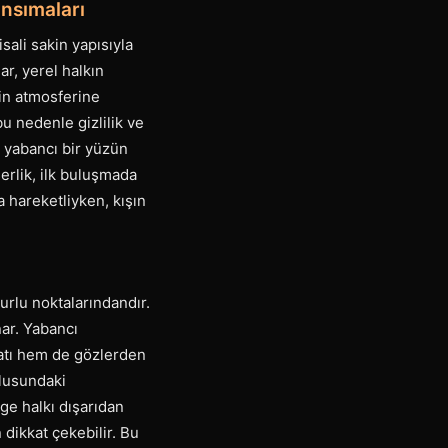
nsımaları
sali sakin yapısıyla
r, yerel halkın
gin atmosferine
bu nedenle gizlilik ve
a yabancı bir yüzün
serlik, ilk buluşmada
 hareketliyken, kışın
urlu noktalarındandır.
ar. Yabancı
satı hem de gözlerden
vlusundaki
ge halkı dışarıdan
 dikkat çekebilir. Bu