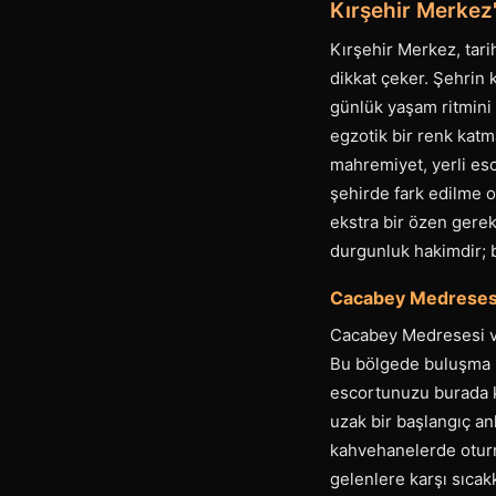
Kırşehir Merkez
Kırşehir Merkez, tari
dikkat çeker. Şehrin 
günlük yaşam ritmini 
egzotik bir renk katma
mahremiyet, yerli esc
şehirde fark edilme ol
ekstra bir özen gerek
durgunluk hakimdir; 
Cacabey Medresesi
Cacabey Medresesi ve 
Bu bölgede buluşma p
escortunuzu burada k
uzak bir başlangıç an
kahvehanelerde oturma
gelenlere karşı sıcakk