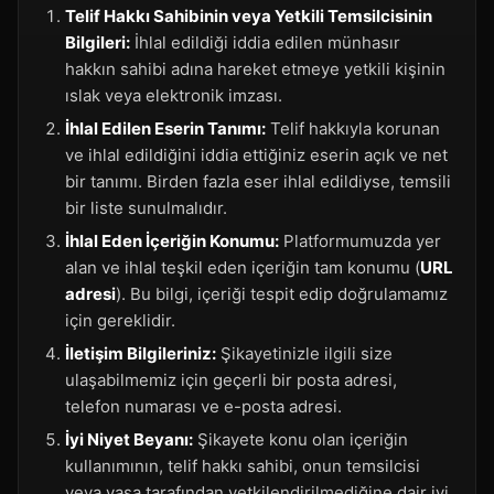
Telif Hakkı Sahibinin veya Yetkili Temsilcisinin
Bilgileri:
İhlal edildiği iddia edilen münhasır
hakkın sahibi adına hareket etmeye yetkili kişinin
ıslak veya elektronik imzası.
İhlal Edilen Eserin Tanımı:
Telif hakkıyla korunan
ve ihlal edildiğini iddia ettiğiniz eserin açık ve net
bir tanımı. Birden fazla eser ihlal edildiyse, temsili
bir liste sunulmalıdır.
İhlal Eden İçeriğin Konumu:
Platformumuzda yer
alan ve ihlal teşkil eden içeriğin tam konumu (
URL
adresi
). Bu bilgi, içeriği tespit edip doğrulamamız
için gereklidir.
İletişim Bilgileriniz:
Şikayetinizle ilgili size
ulaşabilmemiz için geçerli bir posta adresi,
telefon numarası ve e-posta adresi.
İyi Niyet Beyanı:
Şikayete konu olan içeriğin
kullanımının, telif hakkı sahibi, onun temsilcisi
veya yasa tarafından yetkilendirilmediğine dair iyi