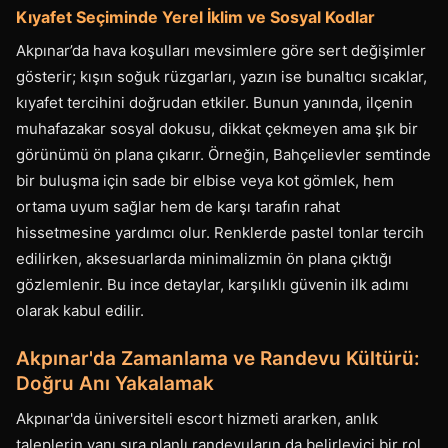
Kıyafet Seçiminde Yerel İklim ve Sosyal Kodlar
Akpınar’da hava koşulları mevsimlere göre sert değişimler
gösterir; kışın soğuk rüzgarları, yazın ise bunaltıcı sıcaklar,
kıyafet tercihini doğrudan etkiler. Bunun yanında, ilçenin
muhafazakar sosyal dokusu, dikkat çekmeyen ama şık bir
görünümü ön plana çıkarır. Örneğin, Bahçelievler semtinde
bir buluşma için sade bir elbise veya kot gömlek, hem
ortama uyum sağlar hem de karşı tarafın rahat
hissetmesine yardımcı olur. Renklerde pastel tonlar tercih
edilirken, aksesuarlarda minimalizmin ön plana çıktığı
gözlemlenir. Bu ince detaylar, karşılıklı güvenin ilk adımı
olarak kabul edilir.
Akpınar'da Zamanlama ve Randevu Kültürü:
Doğru Anı Yakalamak
Akpınar'da üniversiteli escort hizmeti ararken, anlık
taleplerin yanı sıra planlı randevuların da belirleyici bir rol