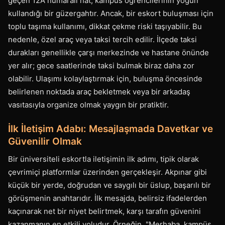
geçen 12A numaralı hat, kampüs öğrencilerinin yoğun
kullandığı bir güzergahtır. Ancak, bir eskort buluşması için
toplu taşıma kullanımı, dikkat çekme riski taşıyabilir. Bu
nedenle, özel araç veya taksi tercih edilir. İlçede taksi
durakları genellikle çarşı merkezinde ve hastane önünde
yer alır; gece saatlerinde taksi bulmak biraz daha zor
olabilir. Ulaşımı kolaylaştırmak için, buluşma öncesinde
belirlenen noktada araç bekletmek veya bir arkadaş
vasıtasıyla organize olmak yaygın bir pratiktir.
İlk İletişim Adabı: Mesajlaşmada Davetkar ve
Güvenilir Olmak
Bir üniversiteli eskortla iletişimin ilk adımı, tipik olarak
çevrimiçi platformlar üzerinden gerçekleşir. Akpınar gibi
küçük bir yerde, doğrudan ve saygılı bir üslup, başarılı bir
görüşmenin anahtarıdır. İlk mesajda, belirsiz ifadelerden
kaçınarak net bir niyet belirtmek, karşı tarafın güvenini
kazanmanın en etkili yoludur. Örneğin, "Merhaba, kampüs