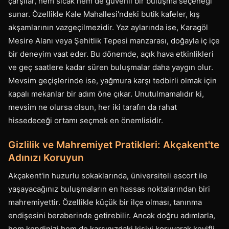
çarşılar, hem sıcak hem de güvenli bir buluşma seçeneği
sunar. Özellikle Kale Mahallesi'ndeki butik kafeler, kış
akşamlarının vazgeçilmezidir. Yaz aylarında ise, Karagöl
Mesire Alanı veya Şehitlik Tepesi manzarası, doğayla iç içe
bir deneyim vaat eder. Bu dönemde, açık hava etkinlikleri
ve geç saatlere kadar süren buluşmalar daha yaygın olur.
Mevsim geçişlerinde ise, yağmura karşı tedbirli olmak için
kapalı mekanlar bir adım öne çıkar. Unutulmamalıdır ki,
mevsim ne olursa olsun, her iki tarafın da rahat
hissedeceği ortamı seçmek en önemlisidir.
Gizlilik ve Mahremiyet Pratikleri: Akçakent'te
Adınızı Koruyun
Akçakent'in huzurlu sokaklarında, üniversiteli escort ile
yaşayacağınız buluşmaların en hassas noktalarından biri
mahremiyettir. Özellikle küçük bir ilçe olması, tanınma
endişesini beraberinde getirebilir. Ancak doğru adımlarla,
hem kendinizi hem de karşınızdaki kişiyi koruyarak keyifli