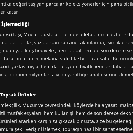
 antika değeri taşıyan parçalar, koleksiyonerler için paha biç
er katar.
İşlemeciliği
 (onyx) taşı, Mucurlu ustaların elinde adeta bir mücevhere d
ip olan oniks, vazolardan satranç takımlarına, isimliklerden 
ından yapılmış hediyelik, hem doğal hem de son derece şıktır.
el tasarım ürünler, mekana sofistike bir hava katar. Bu ürün
scort
yaklaşımıyla, hem daha uygun fiyatlı hem de daha anlaml
ek, doğanın milyonlarca yılda yarattığı sanat eserini izlem
 Toprak Ürünler
ömlekçilik, Mucur ve çevresindeki köylerde hala yaşatılmakt
eşitli mutfak eşyaları, hem kullanışlı hem de son derece dekor
ürünleri ararken karşınıza çıkacak bir usta, size bu geleneği
çamura şekil verişini izlemek, toprağın nasıl bir sanat eser