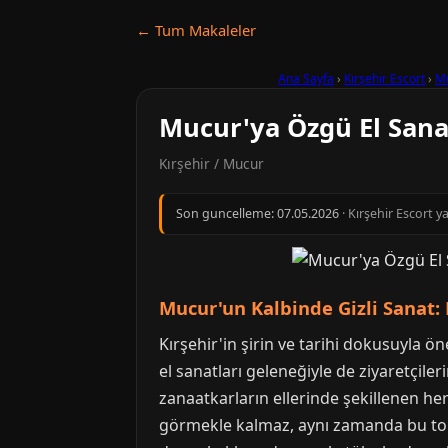
← Tum Makaleler
Ana Sayfa
›
Kırşehir Escort
›
M
Mucur'ya Özgü El Sanatl
Kırşehir / Mucur
Son guncelleme:
07.05.2026
· Kırşehir Escort y
Mucur'un Kalbinde Gizli Sanat: 
Kırşehir'in şirin ve tarihi dokusuyla ö
el sanatları geleneğiyle de ziyaretçile
zanaatkarların ellerinde şekillenen her 
görmekle kalmaz, aynı zamanda bu topr