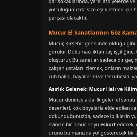
dar sokaklarında, yerel atölyelerde ve
yolculuğunuzda size eşlik etmek için ha
parçası olacaktır.
Mucur El Sanatlarının Göz Kam
Mucur, Kırşehir genelinde olduğu gibi z
görülür. Dokumacılıktan taş işçiliğine
oluşturur. Bu sanatlar, sadece bir geçi
çalışan ustaları izlemek, onların malz
ruh halini, hayallerini ve tecrübesini ya
Asırlık Gelenek: Mucur Halı ve Kili
Mucur denince akla ilk gelen el sanatı
desenleri, kök boyalarla elde edilen can
dokunduğunuzda, sadece ipliklerin yumu
evinize bir ömür boyu
eskort
edecek, d
ürünü bulmanızda yol gösterecek bir u