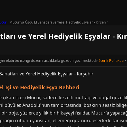
ucur
›
Mucur'ya Özgü El Sanatları ve Yerel Hediyelik Eşyalar - Kırşehir
arı ve Yerel Hediyelik Eşyalar - Kı
ayin ekibi bu icerigi duzenli araliklarla gozden gecirmektedir.
Icerik Politikasi
·
El İşi ve Hediyelik Eşya Rehberi
ne çıkan ilçesi Mucur, sadece lezzetli mutfağı ve doğal güzell
rini büyüler. Anadolu'nun tam ortasında, bozkırın sessiz bilge
bir obje, yüzlerce yıllık bir hikayeyi fısıldar. Mucur'a yapaca
ağın ruhunu yansıtan, el emeği göz nuru eserlerle tanışma