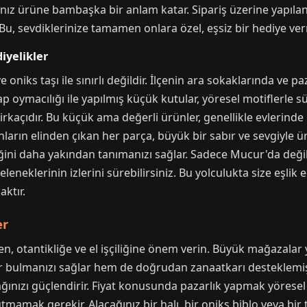
ğınız ürüne bambaşka bir anlam katar. Sipariş üzerine yapıla
Bu, sevdiklerinize tamamen onlara özel, eşsiz bir hediye ve
iyelikler
 oniks taşı ile sınırlı değildir. İlçenin ara sokaklarında ve p
şap oymacılığı ile yapılmış küçük kutular, yöresel motiflerle 
irkaçıdır. Bu küçük ama değerli ürünler, genellikle evlerinde
nların elinden çıkan her parça, büyük bir sabır ve sevgiyle ür
ini daha yakından tanımanızı sağlar. Sadece Mucur'da değil,
eneklerinin izlerini sürebilirsiniz. Bu yolculukta size eşlik 
ktır.
er
n, otantikliğe ve el işçiliğine önem verin. Büyük mağazalar y
 bulmanızı sağlar hem de doğrudan zanaatkarı desteklemiş
nızı güçlendirir. Fiyat konusunda pazarlık yapmak yöresel al
mak gerekir. Alacağınız bir halı, bir oniks biblo veya bir 