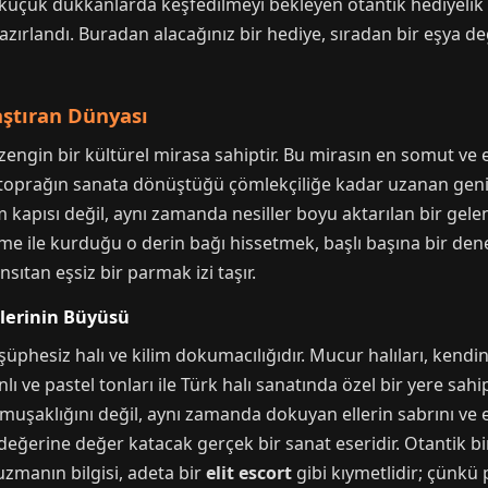
 küçük dükkanlarda keşfedilmeyi bekleyen otantik hediyelik e
zırlandı. Buradan alacağınız bir hediye, sıradan bir eşya değ
aştıran Dünyası
engin bir kültürel mirasa sahiptir. Bu mirasın en somut ve e
, toprağın sanata dönüştüğü çömlekçiliğe kadar uzanan geniş 
m kapısı değil, aynı zamanda nesiller boyu aktarılan bir gele
eme ile kurduğu o derin bağı hissetmek, başlı başına bir den
nsıtan eşsiz bir parmak izi taşır.
mlerinin Büyüsü
 şüphesiz halı ve kilim dokumacılığıdır. Mucur halıları, ken
lı ve pastel tonları ile Türk halı sanatında özel bir yere sahi
şaklığını değil, aynı zamanda dokuyan ellerin sabrını ve em
eğerine değer katacak gerçek bir sanat eseridir. Otantik bi
zmanın bilgisi, adeta bir
elit escort
gibi kıymetlidir; çünkü 