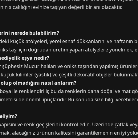
 sıcaklığını evinize taşıyan değerli bir anı olacaktır.
rini nerede bulabilirim?
deki küçük atölyeleri, yerel esnaf dükkanlarını ve haftanın be
e oniks taşı için doğrudan üretim yapan atölyelere yönelmek, 
ediyelik eşya nedir?
 şüphesiz Mucur halıları ve oniks taşından yapılmış ürünler
küçük kilimler (yastık) ve çeşitli dekoratif objeler bulunmakt
 olup olmadığını nasıl anlarım?
boya ile renklendirilir, bu da renklerin daha doğal ve mat gö
simetrisi de önemli ipuçlarıdır. Bu konuda size bilgi verebile
eliyim?
yapısını ve renk geçişlerini kontrol edin. Üzerinde çatlak v
pmak, alacağınız ürünün kalitesini garantilemenin en iyi yolud