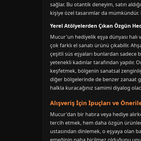
sağlar. Bu otantik deneyim, satın aldı
kişiye özel tasarımlar da mümkündür. 
Yerel Atölyelerden Çıkan Özgün Hed
Mucur'un hediyelik eşya dünyası halı ve
çok farklı el sanatı ürünü çıkabilir. Ah
çeşitli süs eşyaları bunlardan sadece b
yetenekli kadınlar tarafından yapılır. O
keşfetmek, bölgenin sanatsal zenginliğ
diğer bölgelerinde de benzer zanaat gel
halkla kuracağınız samimi diyalog olaca
Alışveriş İçin İpuçları ve Öneril
Mucur'dan bir hatıra veya hediye alırke
tercih etmek, hem daha özgün ürünler
ustasından dinlemek, o eşyaya olan bağı
emeğinin paha biçilmez olduğunu unutma