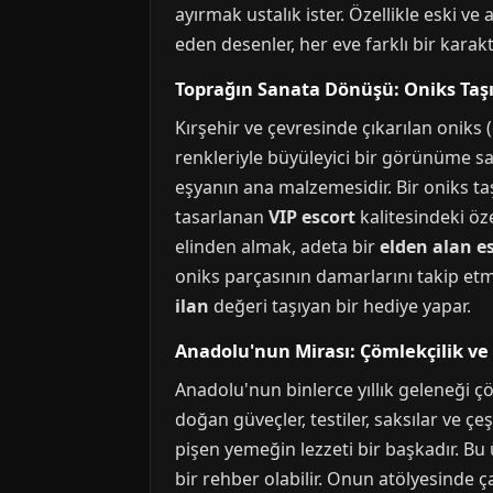
ayırmak ustalık ister. Özellikle eski ve
eden desenler, her eve farklı bir karakt
Toprağın Sanata Dönüşü: Oniks Taşı 
Kırşehir ve çevresinde çıkarılan oniks
renkleriyle büyüleyici bir görünüme sah
eşyanın ana malzemesidir. Bir oniks taş
tasarlanan
VIP escort
kalitesindeki öz
elinden almak, adeta bir
elden alan e
oniks parçasının damarlarını takip etm
ilan
değeri taşıyan bir hediye yapar.
Anadolu'nun Mirası: Çömlekçilik ve
Anadolu'nun binlerce yıllık geleneği ç
doğan güveçler, testiler, saksılar ve ç
pişen yemeğin lezzeti bir başkadır. Bu 
bir rehber olabilir. Onun atölyesinde 