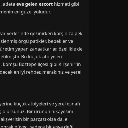
n, adeta
eve gelen escort
hizmeti gibi
rmenin en güzel yoludur.
azar yerlerinde gezinirken karşınıza pek
süslenmiş örgü patikler, bebekler ve
 üretim yapan zanaatkarlar, özellikle de
etilmiştir. Bu küçük atölyeleri
 komşu Boztepe ilçesi gibi Kırşehir'in
edecek en iyi rehber, merakınız ve yerel
erine küçük atölyeleri ve yerel esnafı
 olursunuz. Bir ürünün hikayesini
ışverişin bir parçası olsa da, el
toprak güveç, sadece bir eşya değil,