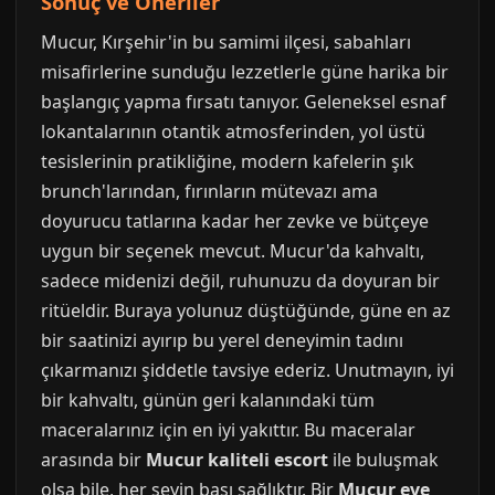
Sonuç ve Öneriler
Mucur, Kırşehir'in bu samimi ilçesi, sabahları
misafirlerine sunduğu lezzetlerle güne harika bir
başlangıç yapma fırsatı tanıyor. Geleneksel esnaf
lokantalarının otantik atmosferinden, yol üstü
tesislerinin pratikliğine, modern kafelerin şık
brunch'larından, fırınların mütevazı ama
doyurucu tatlarına kadar her zevke ve bütçeye
uygun bir seçenek mevcut. Mucur'da kahvaltı,
sadece midenizi değil, ruhunuzu da doyuran bir
ritüeldir. Buraya yolunuz düştüğünde, güne en az
bir saatinizi ayırıp bu yerel deneyimin tadını
çıkarmanızı şiddetle tavsiye ederiz. Unutmayın, iyi
bir kahvaltı, günün geri kalanındaki tüm
maceralarınız için en iyi yakıttır. Bu maceralar
arasında bir
Mucur kaliteli escort
ile buluşmak
olsa bile, her şeyin başı sağlıktır. Bir
Mucur eve