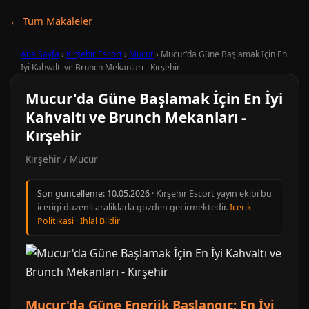
← Tum Makaleler
Ana Sayfa
›
Kırşehir Escort
›
Mucur
›
Mucur'da Güne Başlamak İçin En
İyi Kahvaltı ve Brunch Mekanları - Kırşehir
Mucur'da Güne Başlamak İçin En İyi
Kahvaltı ve Brunch Mekanları -
Kırşehir
Kırşehir / Mucur
Son guncelleme:
10.05.2026
· Kırşehir Escort yayin ekibi bu
icerigi duzenli araliklarla gozden gecirmektedir.
Icerik
Politikasi
·
Ihlal Bildir
Mucur'da Güne Enerjik Başlangıç: En İyi