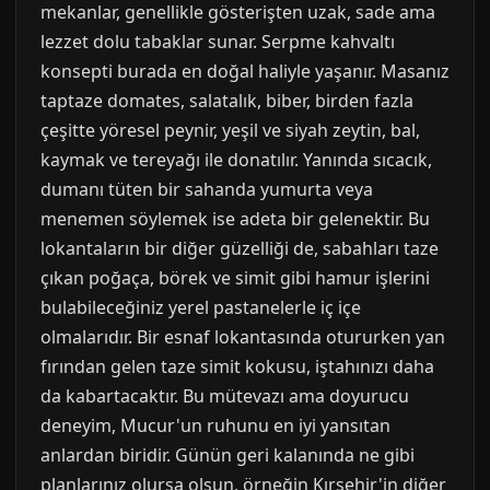
mekanlar, genellikle gösterişten uzak, sade ama
lezzet dolu tabaklar sunar. Serpme kahvaltı
konsepti burada en doğal haliyle yaşanır. Masanız
taptaze domates, salatalık, biber, birden fazla
çeşitte yöresel peynir, yeşil ve siyah zeytin, bal,
kaymak ve tereyağı ile donatılır. Yanında sıcacık,
dumanı tüten bir sahanda yumurta veya
menemen söylemek ise adeta bir gelenektir. Bu
lokantaların bir diğer güzelliği de, sabahları taze
çıkan poğaça, börek ve simit gibi hamur işlerini
bulabileceğiniz yerel pastanelerle iç içe
olmalarıdır. Bir esnaf lokantasında otururken yan
fırından gelen taze simit kokusu, iştahınızı daha
da kabartacaktır. Bu mütevazı ama doyurucu
deneyim, Mucur'un ruhunu en iyi yansıtan
anlardan biridir. Günün geri kalanında ne gibi
planlarınız olursa olsun, örneğin Kırşehir'in diğer