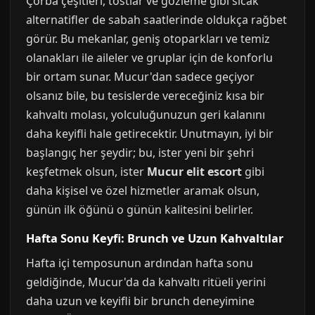
Çorba çeşitleri, tostlar ve gözleme gibi sıcak
alternatifler de sabah saatlerinde oldukça rağbet
görür. Bu mekanlar, geniş otoparkları ve temiz
olanakları ile aileler ve gruplar için de konforlu
bir ortam sunar. Mucur'dan sadece geçiyor
olsanız bile, bu tesislerde vereceğiniz kısa bir
kahvaltı molası, yolculuğunuzun geri kalanını
daha keyifli hale getirecektir. Unutmayın, iyi bir
başlangıç her şeydir; bu, ister yeni bir şehri
keşfetmek olsun, ister
Mucur elit escort
gibi
daha kişisel ve özel hizmetler aramak olsun,
günün ilk öğünü o günün kalitesini belirler.
Hafta Sonu Keyfi: Brunch ve Uzun Kahvaltılar
Hafta içi temposunun ardından hafta sonu
geldiğinde, Mucur'da da kahvaltı ritüeli yerini
daha uzun ve keyifli bir brunch deneyimine