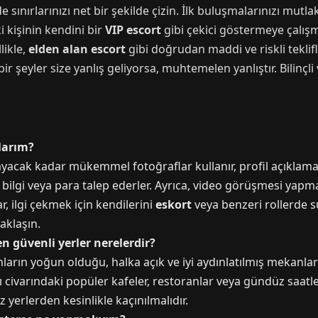
de sınırlarınızı net bir şekilde çizin. İlk buluşmalarınızı mut
 kişinin kendini bir
VIP escort
gibi çekici göstermeye çalışm
likle,
elden alan escort
gibi doğrudan maddi ve riskli teklif
ir şeyler size yanlış geliyorsa, muhtemelen yanlıştır. Bilinçli
larım?
ayacak kadar mükemmel fotoğraflar kullanır, profil açıklamal
isel bilgi veya para talep ederler. Ayrıca, video görüşmesi ya
ar, ilgi çekmek için kendilerini
eskort
veya benzeri rollerde su
aklaşın.
en güvenli yerler nerelerdir?
anların yoğun olduğu, halka açık ve iyi aydınlatılmış mekanl
ivarındaki popüler kafeler, restoranlar veya gündüz saatler
 yerlerden kesinlikle kaçınılmalıdır.