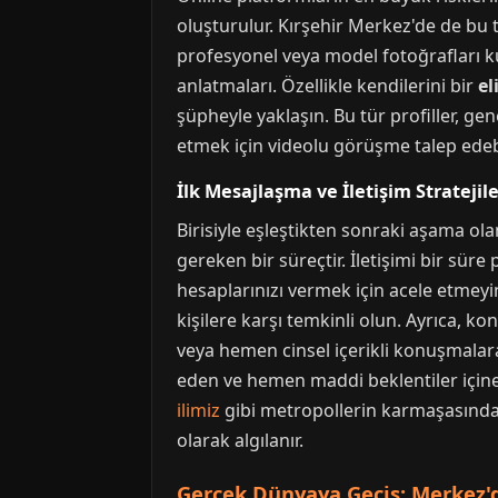
oluşturulur. Kırşehir Merkez'de de bu tü
profesyonel veya model fotoğrafları kull
anlatmaları. Özellikle kendilerini bir
el
şüpheyle yaklaşın. Bu tür profiller, gen
etmek için videolu görüşme talep edebil
İlk Mesajlaşma ve İletişim Stratejile
Birisiyle eşleştikten sonraki aşama ola
gereken bir süreçtir. İletişimi bir sü
hesaplarınızı vermek için acele etm
kişilere karşı temkinli olun. Ayrıca,
veya hemen cinsel içerikli konuşmalara g
eden ve hemen maddi beklentiler içine
ilimiz
gibi metropollerin karmaşasından 
olarak algılanır.
Gerçek Dünyaya Geçiş: Merkez'd