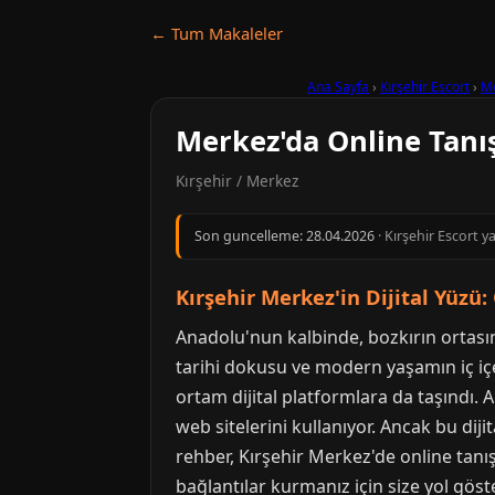
← Tum Makaleler
Ana Sayfa
›
Kırşehir Escort
›
M
Merkez'da Online Tanış
Kırşehir / Merkez
Son guncelleme:
28.04.2026
· Kırşehir Escort y
Kırşehir Merkez'in Dijital Yüzü
Anadolu'nun kalbinde, bozkırın ortasınd
tarihi dokusu ve modern yaşamın iç içe g
ortam dijital platformlara da taşındı. 
web sitelerini kullanıyor. Ancak bu dij
rehber, Kırşehir Merkez'de online tan
bağlantılar kurmanız için size yol göste