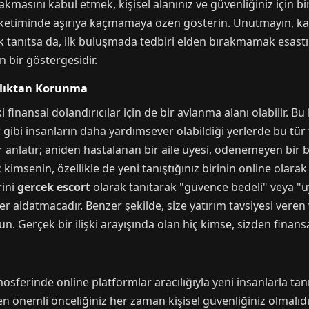
akmasını kabul etmek, kişisel alanınız ve güvenliğiniz için bir
üketiminde aşırıya kaçmamaya özen gösterin. Unutmayın, karş
 tanıtsa da, ilk buluşmada tedbiri elden bırakmamak esastır
 bir göstergesidir.
ılıktan Korunma
 finansal dolandırıcılar için de bir avlanma alanı olabilir. B
 gibi insanların daha yardımsever olabildiği yerlerde bu tür 
ler anlatır; aniden hastalanan bir aile üyesi, ödenemeyen bir 
ç kimsenin, özellikle de yeni tanıştığınız birinin online ola
rini
gercek escort
olarak tanıtarak "güvence bedeli" veya "üye
rer aldatmacadır. Benzer şekilde, size yatırım tavsiyesi veren v
un. Gerçek bir ilişki arayışında olan hiç kimse, sizden finans
osferinde online platformlar aracılığıyla yeni insanlarla ta
 en önemli önceliğiniz her zaman kişisel güvenliğiniz olmalıdır