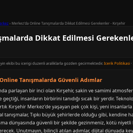
erkez
›
Merkez'da Online Tanışmalarda Dikkat Edilmesi Gerekenler - Kırşehir
malarda Dikkat Edilmesi Gerekenler
ayin ekibi bu icerigi duzenli araliklarla gozden gecirmektedir.
Icerik Politikasi
·
: Online Tanışmalarda Güvenli Adımlar
a parlayan bir inci olan Kırşehir, sakin ve samimi atmosferiyl
eçtiği, insanların birbirini tanıdığı sıcak bir yerdir. Teknol
Artık Kırşehir Merkez'de yaşayan pek çok kişi, yeni insanlarl
ital tanışmalar, Tıpkı büyük şehirlerde olduğu gibi, kendine h
ışma dünyasında güvenli bir şekilde gezinmeniz, kötü niyetl
recek. Unutmayın, bilinçli atılan adımlar, dijital dünyada key