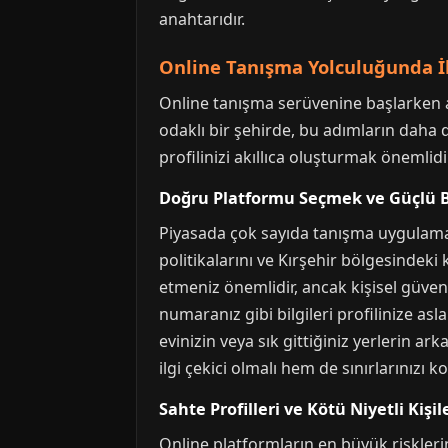
anahtarıdır.
Online Tanışma Yolculuğunda İl
Online tanışma serüvenine başlarken at
odaklı bir şehirde, bu adımların daha 
profilinizi akıllıca oluşturmak önemlidir
Doğru Platformu Seçmek ve Güçlü B
Piyasada çok sayıda tanışma uygulamas
politikalarını ve Kırşehir bölgesindek
etmeniz önemlidir, ancak kişisel güvenl
numaranız gibi bilgileri profilinize 
evinizin veya sık gittiğiniz yerlerin ark
ilgi çekici olmalı hem de sınırlarınızı k
Sahte Profilleri ve Kötü Niyetli Kişi
Online platformların en büyük risklerinde