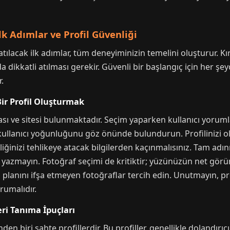
k Adımlar ve Profil Güvenliği
ılacak ilk adımlar, tüm deneyiminizin temelini oluşturur. Kır
da dikkatli atılması gerekir. Güvenli bir başlangıç için her
.
ir Profil Oluşturmak
ı ve sitesi bulunmaktadır. Seçim yaparken kullanıcı yoruml
i kullanıcı yoğunluğunu göz önünde bulundurun. Profilinizi 
iğinizi tehlikeye atacak bilgilerden kaçınmalısınız. Tam adını
asla yazmayın. Fotoğraf seçimi de kritiktir; yüzünüzün net 
a planını ifşa etmeyen fotoğraflar tercih edin. Unutmayın, profi
orumalıdır.
leri Tanıma İpuçları
n biri sahte profillerdir. Bu profiller, genellikle dolandırıcıl