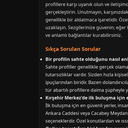
profillere karşı uyanık olun ve iletişim
gerçekleştirin. Unutmayın, karşınızdaki
genellikle bir aldatmaca işaretidir. Özel
uzaklaşın. Sezgilerinize güvenin; eğer b
ve anlamlı bağlantılar kurabilirsiniz.
Sıkça Sorulan Sorular
Bir profilin sahte olduğunu nasıl an
Sahte profiller genellikle gerçek olam
tutarsızlıklar vardır. Sizden hızla kiş
ipuçlarından biridir. Bazen dolandırıcıl
tür abartılı profillere daima şüpheyle y
Kırşehir Merkez'de ilk buluşma için 
İlk buluşma için en güvenli yerler, ins
Ankara Caddesi veya Cacabey Meydanı c
seçeneklerdir. Özel konutlardan ve ıssız