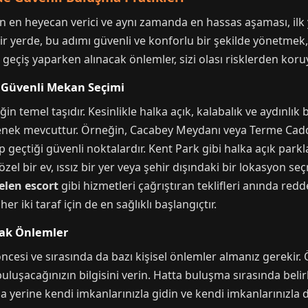
ın en heyecan verici ve aynı zamanda en hassas aşaması, ilk
bir yerde, bu adımı güvenli ve konforlu bir şekilde yönetmek, i
geçiş yaparken alınacak önlemler, sizi olası risklerden koruy
n Güvenli Mekan Seçimi
n temel taşıdır. Kesinlikle halka açık, kalabalık ve aydınlık bi
nek mevcuttur. Örneğin, Cacabey Meydanı veya Terme Cadde
 geçtiği güvenli noktalardır. Kent Park gibi halka açık parkl
a özel bir ev, ıssız bir yer veya şehir dışındaki bir lokasyon s
elen escort
gibi hizmetleri çağrıştıran teklifleri anında re
r iki taraf için de en sağlıklı başlangıçtır.
cak Önlemler
esi ve sırasında da bazı kişisel önlemler almanız gerekir. Ö
uşacağınızın bilgisini verin. Hatta buluşma sırasında belirli
ma yerine kendi imkanlarınızla gidin ve kendi imkanlarınızla