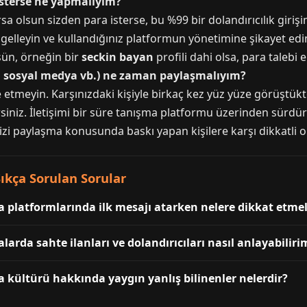
isterse ne yapmalıyım?
rsa olsun sizden para isterse, bu %99 bir dolandırıcılık girişim
lleyin ve kullandığınız platformun yönetimine şikayet edin.
sün, örneğin bir
seckin bayan
profili dahi olsa, para talebi 
sı, sosyal medya vb.) ne zaman paylaşmalıyım?
ele etmeyin. Karşınızdaki kişiyle birkaç kez yüz yüze görüştü
iniz. İletişimi bir süre tanışma platformu üzerinden sürdü
nizi paylaşma konusunda baskı yapan kişilere karşı dikkatli o
ıkça Sorulan Sorular
a platformlarında ilk mesajı atarken nelere dikkat etme
larda sahte ilanları ve dolandırıcıları nasıl anlayabiliri
a kültürü hakkında yaygın yanlış bilinenler nelerdir?