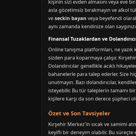
kişinin sizi evden almasını veya eve bır
asla gözetimsiz bırakmayın ve alkol t
ve
seckin bayan
veya beyefendi olarak
aynı zamanda kendinize olan saygınızın
Finansal Tuzaklardan ve Dolandırıc
Online tanışma platformları, ne yazık ki
sizden para koparmaya çalışır. Kırşehir
Dolandırıcılar genellikle acıklı hikaye
bahanelerle para talep ederler. Size hi
unutmayın. Bazı dolandırıcılar, kendile
isteyebilir. Bu tür taleplerin tamamı bi
kişilere karşı da son derece şüpheci ol
Özet ve Son Tavsiyeler
Kırşehir Merkez'in sıcak ve samimi atm
keyifli bir deneyim olabilir. Bu süreçte