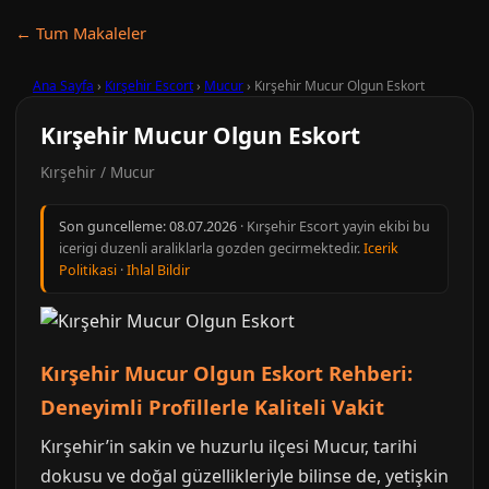
← Tum Makaleler
Ana Sayfa
›
Kırşehir Escort
›
Mucur
›
Kırşehir Mucur Olgun Eskort
Kırşehir Mucur Olgun Eskort
Kırşehir / Mucur
Son guncelleme:
08.07.2026
· Kırşehir Escort yayin ekibi bu
icerigi duzenli araliklarla gozden gecirmektedir.
Icerik
Politikasi
·
Ihlal Bildir
Kırşehir Mucur Olgun Eskort Rehberi:
Deneyimli Profillerle Kaliteli Vakit
Kırşehir’in sakin ve huzurlu ilçesi Mucur, tarihi
dokusu ve doğal güzellikleriyle bilinse de, yetişkin