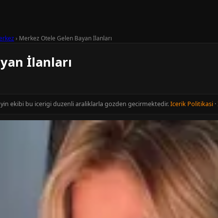
erkez
›
Merkez Otele Gelen Bayan İlanları
yan İlanları
ayin ekibi bu icerigi duzenli araliklarla gozden gecirmektedir.
Icerik Politikasi
·