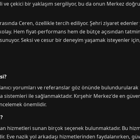
 ve çekici bir yaklaşım sergiliyor, bu da onun Merkez doğ
sında Ceren, özellikle tercih ediliyor. Şehri ziyaret edenler 
olay. Hem fiyat-performans hem de bütçe açısından tatmin e
 sunuyor. Seksi ve cesur bir deneyim yaşamak isteyenler içi
si?
llanıcı yorumları ve referanslar göz önünde bulundurularak be
sistemleri ile sağlanmaktadır. Kırşehir Merkez'de en güvenil
i incelemek önemlidir.
i?
yan hizmetleri sunan birçok seçenek bulunmaktadır. Bu hizme
r. Eve nazik yol arkadaşı hizmetlerinden faydalanırken, güve