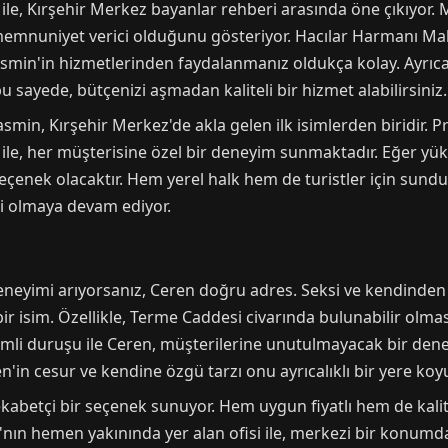
le, Kırşehir Merkez bayanlar rehberi arasında öne çıkıyor. Mü
memnuniyet verici olduğunu gösteriyor. Hacılar Harmanı Maha
asmin'in hizmetlerinden faydalanmanız oldukça kolay. Ayrıc
u sayede, bütçenizi aşmadan kaliteli bir hizmet alabilirsiniz.
asmin, Kırşehir Merkez'de akla gelen ilk isimlerden biridir. Pr
ile, her müşterisine özel bir deneyim sunmaktadır. Eğer yük
 seçenek olacaktır. Hem yerel halk hem de turistler için sundu
iri olmaya devam ediyor.
eneyimi arıyorsanız, Ceren doğru adres. Seksi ve kendinden 
 bir isim. Özellikle, Terme Caddesi civarında bulunabilir olm
gizemli duruşu ile Ceren, müşterilerine unutulmayacak bir de
'in cesur ve kendine özgü tarzı onu ayrıcalıklı bir yere koy
ekabetçi bir seçenek sunuyor. Hem uygun fiyatlı hem de kalit
ı'nın hemen yakınında yer alan ofisi ile, merkezi bir konumda 