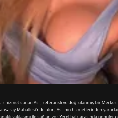
bir hizmet sunan Aslı, referanslı ve doğrulanmış bir Merkez b
ansaray Mahallesi'nde olun, Aslı'nın hizmetlerinden yararlanab
aklı yaklaşımı ile sağlanıyor. Yerel halk arasında popüler o