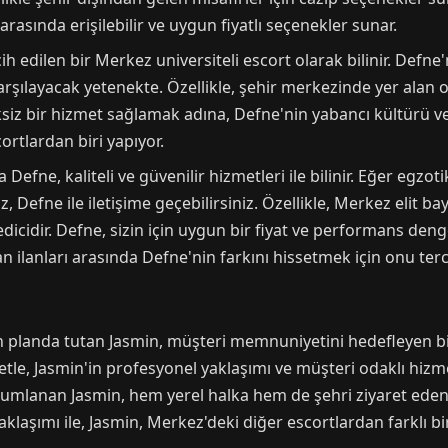
asında erişilebilir ve uygun fiyatlı seçenekler sunar.
cih edilen bir Merkez universiteli escort olarak bilinir. Def
arşılayacak yetenekte. Özellikle, şehir merkezinde yer alan o
ksiz bir hizmet sağlamak adına, Defne'nin yabancı kültürü ve
ortlardan biri yapıyor.
efne, kaliteli ve güvenilir hizmetleri ile bilinir. Eğer egzot
z, Defne ile iletişime geçebilirsiniz. Özellikle, Merkez elit 
cidir. Defne, sizin için uygun bir fiyat ve performans denge
n ilanları arasında Defne'nin farkını hissetmek için onu terci
n planda tutan Jasmin, müşteri memnuniyetini hedefleyen bir
e, Jasmin'in profesyonel yaklaşımı ve müşteri odaklı hizmet
umlanan Jasmin, hem yerel halka hem de şehri ziyaret eden
yaklaşımı ile, Jasmin, Merkez'deki diğer escortlardan farklı b