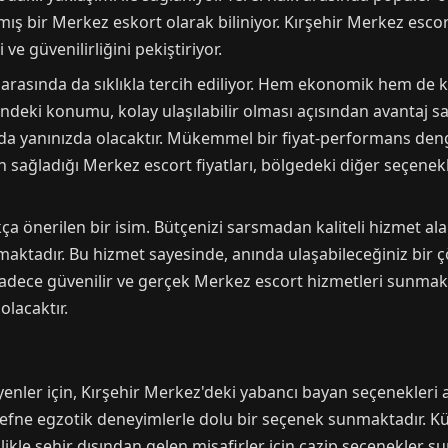
ş bir Merkez eskort olarak biliniyor. Kırşehir Merkez escor
e güvenilirliğini pekiştiriyor.
arasında da sıklıkla tercih ediliyor. Hem ekonomik hem de kal
i'ndeki konumu, kolay ulaşılabilir olması açısından avantaj s
da yanınızda olacaktır. Mükemmel bir fiyat-performans den
ın sağladığı Merkez escort fiyatları, bölgedeki diğer seçene
kça önerilen bir isim. Bütçenizi sarsmadan kaliteli hizmet a
nmaktadır. Bu hizmet sayesinde, anında ulaşabileceğiniz bir
sadece güvenilir ve gerçek Merkez escort hizmetleri sunmaktad
olacaktır.
teyenler için, Kırşehir Merkez'deki yabancı bayan seçenekleri
efne egzotik deneyimlerle dolu bir seçenek sunmaktadır. Kültür
ikle şehir dışından gelen misafirler için cazip seçenekler 