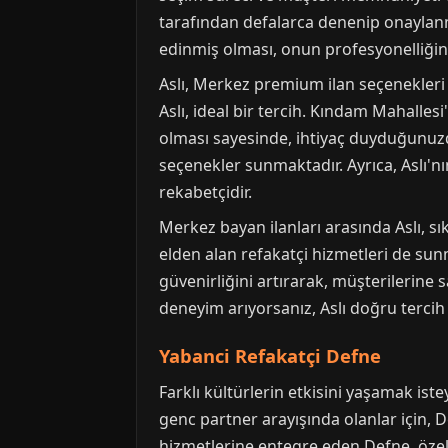
tarafından defalarca denenip onaylanmı
edinmiş olması, onun profesyonelliğini v
Aslı, Merkez premium ilan seçenekleri 
Aslı, ideal bir tercih. Kındam Mahalles
olması sayesinde, ihtiyaç duyduğunuz
seçenekler sunmaktadır. Ayrıca, Aslı'n
rekabetçidir.
Merkez bayan ilanları arasında Aslı, sı
elden alan refakatçi hizmetleri de su
güvenirliğini artırarak, müşterilerine 
deneyim arıyorsanız, Aslı doğru tercih 
Yabanci Refakatçi Defne
Farklı kültürlerin etkisini yaşamak is
genc partner arayışında olanlar için, D
hizmetlerine entegre eden Defne, özell