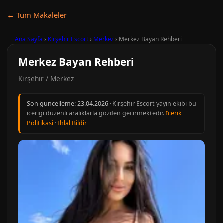
← Tum Makaleler
Ana Sayfa
›
Kırşehir Escort
›
Merkez
›
Merkez Bayan Rehberi
Merkez Bayan Rehberi
Kırşehir / Merkez
Son guncelleme:
23.04.2026
· Kırşehir Escort yayin ekibi bu
icerigi duzenli araliklarla gozden gecirmektedir.
Icerik
Politikasi
·
Ihlal Bildir