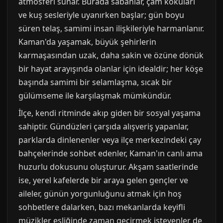
atmosferi sunar. Burada sabahlar, çam kokuları
ve kuş sesleriyle uyanırken başlar; gün boyu
süren telaş, samimi insan ilişkileriyle harmanlanır.
Kaman'da yaşamak, büyük şehirlerin
karmaşasından uzak, daha sakin ve özüne dönük
bir hayat arayışında olanlar için idealdir; her köşe
başında samimi bir selamlaşma, sıcak bir
gülümseme ile karşılaşmak mümkündür.
İlçe, kendi ritminde akıp giden bir sosyal yaşama
sahiptir. Gündüzleri çarşıda alışveriş yapanlar,
parklarda dinlenenler veya ilçe merkezindeki çay
bahçelerinde sohbet edenler, Kaman'ın canlı ama
huzurlu dokusunu oluşturur. Akşam saatlerinde
ise, yerel kafelerde bir araya gelen gençler ve
aileler, günün yorgunluğunu atmak için hoş
sohbetlere dalarken, bazı mekanlarda keyifli
müzikler eşliğinde zaman geçirmek isteyenler de