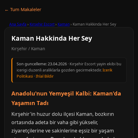
← Tum Makaleler
Ana Sayfa
›
Kırşehir Escort
›
Kaman
›
Kaman Hakkinda Her Sey
Kaman Hakkinda Her Sey
Kırşehir / Kaman
Son guncelleme:
23.04.2026
· Kırşehir Escort yayin ekibi bu
icerigi duzenli araliklarla gozden gecirmektedir.
Icerik
Politikasi
·
Ihlal Bildir
Anadolu'nun Yemyeşil Kalbi: Kaman'da
Yaşamın Tadı
Kırşehir'in huzur dolu ilçesi Kaman, bozkırın
ortasında adeta bir vaha gibi yükselir,
ziyaretçilerine ve sakinlerine eşsiz bir yaşam