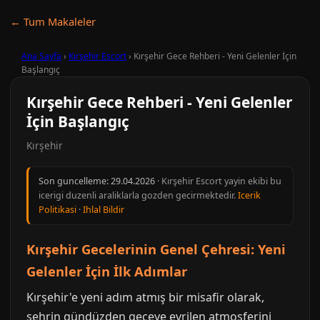
← Tum Makaleler
Ana Sayfa
›
Kırşehir Escort
›
Kırşehir Gece Rehberi - Yeni Gelenler İçin
Başlangıç
Kırşehir Gece Rehberi - Yeni Gelenler
İçin Başlangıç
Kırşehir
Son guncelleme:
29.04.2026
· Kırşehir Escort yayin ekibi bu
icerigi duzenli araliklarla gozden gecirmektedir.
Icerik
Politikasi
·
Ihlal Bildir
Kırşehir Gecelerinin Genel Çehresi: Yeni
Gelenler İçin İlk Adımlar
Kırşehir'e yeni adım atmış bir misafir olarak,
şehrin gündüzden geceye evrilen atmosferini