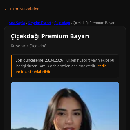
← Tum Makaleler
Ana Sayfa
›
Kırşehir Escort
›
Çiçekdağı
›
Çiçekdağı Premium Bayan
Çiçekdağı Premium Bayan
Kırşehir / Çiçekdağı
Son guncelleme:
23.04.2026
· Kırşehir Escort yayin ekibi bu
icerigi duzenli araliklarla gozden gecirmektedir.
Icerik
Politikasi
·
Ihlal Bildir