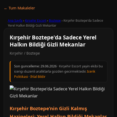
← Tum Makaleler
Ana Sayfa
›
Kırşehir Escort
›
Boztepe
›
Kırşehir Boztepe'da Sadece
Yerel Halkın Bildiği Gizli Mekanlar
Kırşehir Boztepe'da Sadece Yerel
Halkın Bildiği Gizli Mekanlar
Kırşehir / Boztepe
Son guncelleme:
29.06.2026
· Kırşehir Escort yayin ekibi bu
icerigi duzenli araliklarla gozden gecirmektedir.
Icerik
Politikasi
·
Ihlal Bildir
Kırşehir Boztepe’nin Gizli Kalmış
Hazineleri: Yerel Halkın Bildiği Mekanlar