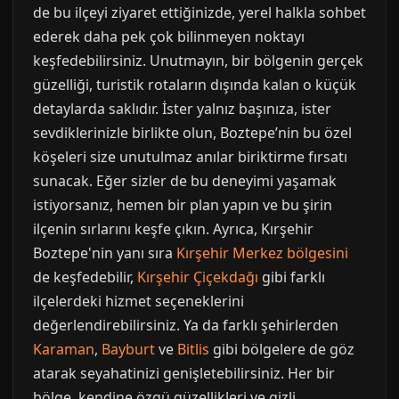
de bu ilçeyi ziyaret ettiğinizde, yerel halkla sohbet
ederek daha pek çok bilinmeyen noktayı
keşfedebilirsiniz. Unutmayın, bir bölgenin gerçek
güzelliği, turistik rotaların dışında kalan o küçük
detaylarda saklıdır. İster yalnız başınıza, ister
sevdiklerinizle birlikte olun, Boztepe’nin bu özel
köşeleri size unutulmaz anılar biriktirme fırsatı
sunacak. Eğer sizler de bu deneyimi yaşamak
istiyorsanız, hemen bir plan yapın ve bu şirin
ilçenin sırlarını keşfe çıkın. Ayrıca, Kırşehir
Boztepe'nin yanı sıra
Kırşehir Merkez bölgesini
de keşfedebilir,
Kırşehir Çiçekdağı
gibi farklı
ilçelerdeki hizmet seçeneklerini
değerlendirebilirsiniz. Ya da farklı şehirlerden
Karaman
,
Bayburt
ve
Bitlis
gibi bölgelere de göz
atarak seyahatinizi genişletebilirsiniz. Her bir
bölge, kendine özgü güzellikleri ve gizli