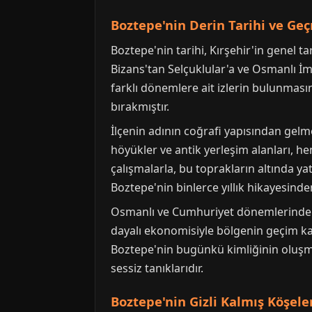
Boztepe'nin Derin Tarihi ve Ge
Boztepe'nin tarihi, Kırşehir'in genel t
Bizans'tan Selçuklular'a ve Osmanlı İ
farklı dönemlere ait izlerin bulunması
bırakmıştır.
İlçenin adının coğrafi yapısından gelm
höyükler ve antik yerleşim alanları, he
çalışmalarla, bu toprakların altında yat
Boztepe'nin binlerce yıllık hikayesinden
Osmanlı ve Cumhuriyet dönemlerinde de
dayalı ekonomisiyle bölgenin geçim kay
Boztepe'nin bugünkü kimliğinin oluşmas
sessiz tanıklarıdır.
Boztepe'nin Gizli Kalmış Köşele