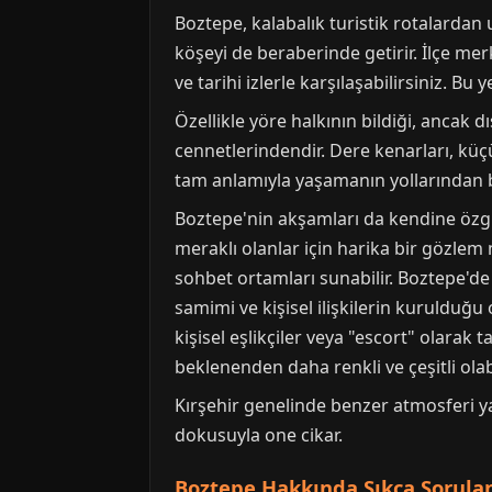
Boztepe, kalabalık turistik rotalardan u
köşeyi de beraberinde getirir. İlçe mer
ve tarihi izlerle karşılaşabilirsiniz. Bu
Özellikle yöre halkının bildiği, ancak d
cennetlerindendir. Dere kenarları, kü
tam anlamıyla yaşamanın yollarından bi
Boztepe'nin akşamları da kendine özgü b
meraklı olanlar için harika bir gözlem 
sohbet ortamları sunabilir. Boztepe'de 
samimi ve kişisel ilişkilerin kurulduğ
kişisel eşlikçiler veya "escort" olarak
beklenenden daha renkli ve çeşitli olab
Kırşehir genelinde benzer atmosferi 
dokusuyla one cikar.
Boztepe Hakkında Sıkça Sorulan