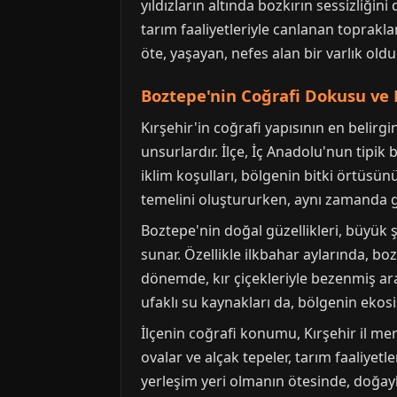
yıldızların altında bozkırın sessizliğin
tarım faaliyetleriyle canlanan toprakl
öte, yaşayan, nefes alan bir varlık ol
Boztepe'nin Coğrafi Dokusu ve 
Kırşehir'in coğrafi yapısının en belirgi
unsurlardır. İlçe, İç Anadolu'nun tipik b
iklim koşulları, bölgenin bitki örtüsün
temelini oluştururken, aynı zamanda gö
Boztepe'nin doğal güzellikleri, büyük 
sunar. Özellikle ilkbahar aylarında, boz
dönemde, kır çiçekleriyle bezenmiş arazi
ufaklı su kaynakları da, bölgenin ekosi
İlçenin coğrafi konumu, Kırşehir il mer
ovalar ve alçak tepeler, tarım faaliyetl
yerleşim yeri olmanın ötesinde, doğayl