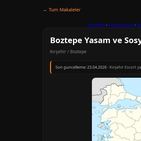
← Tum Makaleler
Ana Sayfa
›
Kırşehir Escort
›
B
Boztepe Yasam ve Sos
Kırşehir / Boztepe
Son guncelleme:
23.04.2026
· Kırşehir Escort y