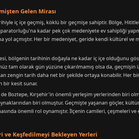
çmişten Gelen Mirası
arihiyle iç içe geçmiş, köklü bir geçmişe sahiptir. Bölge, Hit
mparatorluğu'na kadar pek çok medeniyete ev sahipliği yapmı
na yol açmıştır. Her bir medeniyet, geride kendi kültürel ve
esi, bölgenin tarihinin doğayla ne kadar iç içe olduğunu gös
nüz tam olarak gün yüzüne çıkarılmamış olsa da, geçmişin izle
an zengin tarih daha net bir şekilde ortaya konabilir. Her bir
 bir kesit sunar.
 Boztepe, Kırşehir'in önemli yerleşim yerlerinden biri olmu
naklarından biri olmuştur. Geçmişte yaşanan göçler, kültüre
ında önemli rol oynamıştır. İlçenin camileri, çeşmeleri ve es
ri ve Keşfedilmeyi Bekleyen Yerleri