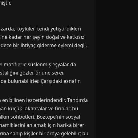
ştir.
zarda, köylüler kendi yetiştirdikleri
ine kadar her şeyin doğal ve katkısız
adece bir ihtiyaç giderme eylemi değil,
sel motiflerle süslenmiş eşyalar da
talığını gözler önüne serer.
da bulunabilirler. Çarşıdaki esnafın
 en bilinen lezzetlerindendir. Tandırda
an küçük lokantalar ve fırınlar, bu
lkın sohbetleri, Boztepe'nin sosyal
namiklerini anlamak için harika birer
rına sahip kişiler bir araya gelebilir; bu