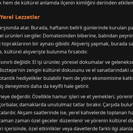
hem de kültürel anlamda ilçenin kimliğini derinden etkilemi
Yerel Lezzetler
arşısında atar. Burada, haftanın belirli günlerinde kurulan pa
el ürünleri sergiler. Domatesinden biberine, balından peynir
topraklarının bir aynası gibidir. Alışveriş yapmak, burada s
kültürel alışverişte bulunma fırsatıdır.
 sınırlı değildir. El işi ürünler, yöresel dokumalar ve gelenek
Boztepe'nin zengin kültürel dokusunu ve el sanatlarındaki us
 otantik hediyelikler bulabilir hem de yöre ekonomisine katkı
iş deneyimini daha da keyifli hale getirir.
ye değerdir. Özellikle hamur işleri ve et yemekleri, yörenin
çorbalar, damaklarda unutulmaz tatlar bırakır. Çarşıda bulun
talardır. Akşam saatlerinde ise, yerel kahvelerde toplanan ha
 zaman zaman özel geceler düzenlenir ve yörenin kültürel di
 içerisinde, özel etkinlikler veya davetlerde farklı ilgi alanla