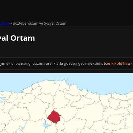
oztepe
›
Boztepe Yasam ve Sosyal Ortam
yal Ortam
ayin ekibi bu icerigi duzenli araliklarla gozden gecirmektedir.
Icerik Politikasi
·