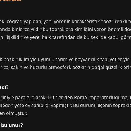
ki coğrafi yapıdan, yani yörenin karakteristik "boz" renkli 
manda binlerce yıldır bu topraklara kimliğini veren önemli do
n ilişkilidir ve yerel halk tarafından da bu şekilde kabul gör
k bozkır iklimiyle uyumlu tarım ve hayvancılık faaliyetleriyle
Ayrıca, sakin ve huzurlu atmosferi, bozkırın doğal güzellikleri
adı?
arihiyle paralel olarak, Hititler'den Roma İmparatorluğu'na,
edeniyete ev sahipliği yapmıştır. Bu durum, ilçenin toprakla
den olmuştur.
r bulunur?