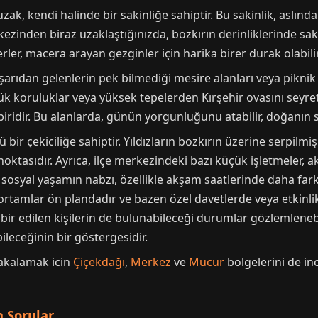
zak, kendi halinde bir sakinliğe sahiptir. Bu sakinlik, aslınd
kezinden biraz uzaklaştığınızda, bozkırın derinliklerinde sak
 yerler, macera arayan gezginler için harika birer durak olabilir
ışarıdan gelenlerin pek bilmediği mesire alanları veya piknik 
çük koruluklar veya yüksek tepelerden Kırşehir ovasını seyr
ridir. Bu alanlarda, günün yorgunluğunu atabilir, doğanın se
ir çekiciliğe sahiptir. Yıldızların bozkırın üzerine serpilmi
noktasıdır. Ayrıca, ilçe merkezindeki bazı küçük işletmeler, a
sosyal yaşamın nabzı, özellikle akşam saatlerinde daha farkl
u ortamlar ön plandadır ve bazen özel davetlerde veya etkinl
 tabir edilen kişilerin de bulunabileceği durumlar gözlemleneb
ileceğinin bir göstergesidir.
yakalamak icin
Çiçekdağı
,
Merkez
ve
Mucur
bolgelerini de inc
 Sorular