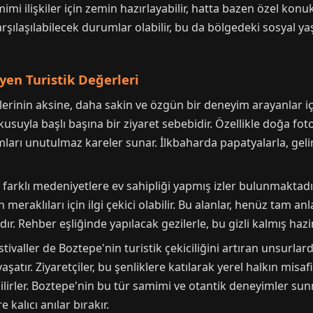
mimi ilişkiler için zemin hazırlayabilir, hatta bazen özel konuk
 karşılaşılabilecek durumlar olabilir, bu da bölgedeki sosyal y
yen Turistik Değerleri
rinin aksine, daha sakin ve özgün bir deneyim arayanlar için 
usuyla başlı başına bir ziyaret sebebidir. Özellikle doğa foto
arı unutulmaz kareler sunar. İlkbaharda papatyalarla, gelinc
farklı medeniyetlere ev sahipliği yapmış izler bulunmaktadı
ih meraklıları için ilgi çekici olabilir. Bu alanlar, henüz tam 
dır. Rehber eşliğinde yapılacak gezilerle, bu gizli kalmış h
ivaller de Boztepe'nin turistik çekiciliğini artıran unsurlardı
aşatır. Ziyaretçiler, bu şenliklere katılarak yerel halkın misaf
ilirler. Boztepe'nin bu tür samimi ve otantik deneyimler sunm
 kalıcı anılar bırakır.