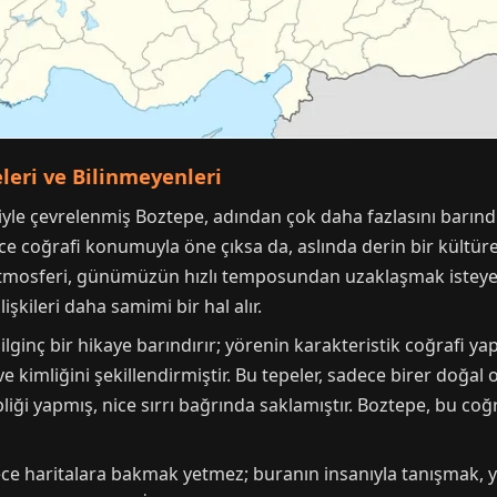
leri ve Bilinmeyenleri
iğiyle çevrelenmiş Boztepe, adından çok daha fazlasını barınd
adece coğrafi konumuyla öne çıksa da, aslında derin bir kültü
 atmosferi, günümüzün hızlı temposundan uzaklaşmak isteyenl
şkileri daha samimi bir hal alır.
ilginç bir hikaye barındırır; yörenin karakteristik coğrafi yap
 ve kimliğini şekillendirmiştir. Bu tepeler, sadece birer doğ
 yapmış, nice sırrı bağrında saklamıştır. Boztepe, bu coğraf
e haritalara bakmak yetmez; buranın insanıyla tanışmak, ye