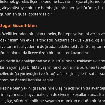
i dinlemek gerekir. İlçenin kendine has ritmi, ziyaretçilerine 
ar, akşamüstüyle birlikte bambaşka bir enerjiye bürünür; bu,
duğunun en güzel göstergesidir.
Doğal Güzellikleri
n özelliklerinden biri olan tepeler, Boztepe'ye ismini veren ve
ozkır ikliminin etkisi altındadır; yazları sıcak ve kurak, kışlar
ü ve tarım faaliyetlerini doğrudan etkilemektedir. Geniş tar
rsel olarak da ilçeye özgü bir karakter kazandırır.
şehirlerin kalabalığından ve gürültüsünden uzaklaşmak isteye
kırın uyanışıyla birlikte yeşilin farklı tonlarına bürünen tepe
ler, doğa yürüyüşleri ve fotoğrafçılık için eşsiz fırsatlar su
stemine önemli katkılar sağlar.
kezine olan yakınlığı sayesinde ulaşım açısından da avantajlı
erinin yanı sıra, hayvancılık için de elverişli koşullar sunar. 
a iç içe, sürdürülebilir bir yaşamın mümkün olduğu bir örne