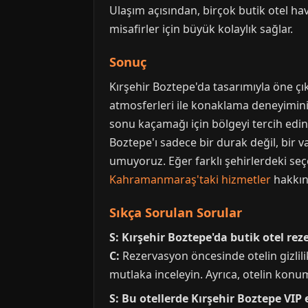
Ulaşım açısından, birçok butik otel ha
misafirler için büyük kolaylık sağlar.
Sonuç
Kırşehir Boztepe'da tasarımıyla öne çık
atmosferleri ile konaklama deneyimini 
sonu kaçamağı için bölgeyi tercih edin,
Boztepe'ı sadece bir durak değil, bir v
umuyoruz. Eğer farklı şehirlerdeki se
Kahramanmaraş'taki hizmetler
hakkınd
Sıkça Sorulan Sorular
S: Kırşehir Boztepe'da butik otel r
C:
Rezervasyon öncesinde otelin gizlilik
mutlaka inceleyin. Ayrıca, otelin konum
S: Bu otellerde Kırşehir Boztepe V