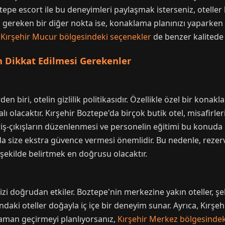
oztepe escort ile bu deneyimleri paylaşmak isterseniz, otell
gereken bir diğer nokta ise, konaklama planınızı yaparken
.
Kırşehir Mucur bölgesindeki seçenekler
de benzer kalitede
n Dikkat Edilmesi Gerekenler
den biri, otelin gizlilik politikasıdır. Özellikle özel bir kona
ı olacaktır. Kırşehir Boztepe'da birçok butik otel, misafir
iş-çıkışların düzenlenmesi ve personelin eğitimi bu konuda be
uda size ekstra güvence vermesi önemlidir. Bu nedenle, rez
r şekilde belirtmek en doğrusu olacaktır.
 doğrudan etkiler. Boztepe'nin merkezine yakın oteller, şeh
ndaki oteller doğayla iç içe bir deneyim sunar. Ayrıca, Kırşe
aman geçirmeyi planlıyorsanız,
Kırşehir Merkez bölgesindek