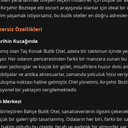
den yararlanmak isteyen seçkin misafirler için büyük bir avan
şehir Boztepe elit escort arayışında olanlar için ideal bir 
m yaşamak istiyorsanız, bu butik oteller en doğru adreslerd
ersiz Özellikleri
arihin Kucağında
mış olan Taş Konak Butik Otel, adeta bir tablonun içinde yer
or. Her odanın penceresinden farklı bir manzara sunan bu ote
lan şezlonglar ve küçük bir gölet, misafirlere huzur dolu anl
ilyalar ve antika aksesuarlar, zamanda yolculuk hissi veriy
ir buluşma noktası haline gelmiştir. Otel yönetimi, Kırşehir Bo
yonel bir yaklaşım sergilemektedir.
in Merkezi
irleştiren Bahçe Butik Otel, sanatseverlerin ilgisini çekecek 
üçük bir galeri gibi tasarlanmış. Odaların her biri, farklı bi
 hakim olduğu bu otelde, ferah ve aydınlık bir atmosfer var.