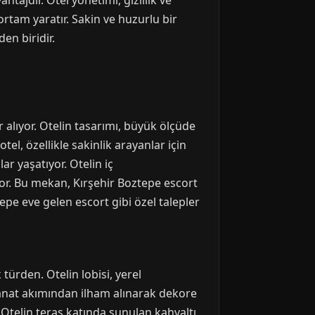
tajdır. Otel yönetimi, gizlilik ve
ortam yaratır. Sakin ve huzurlu bir
en biridir.
 alıyor. Otelin tasarımı, büyük ölçüde
l, özellikle sakinlik arayanlar için
ar yaşatıyor. Otelin iç
or. Bu mekan, Kırşehir Boztepe escort
ztepe eve gelen escort gibi özel talepler
türden. Otelin lobisi, yerel
r sanat akımından ilham alınarak dekore
 Otelin teras katında sunulan kahvaltı,