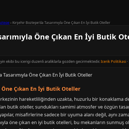
oztepe
›
Kırşehir Boztepe'da Tasarımıyla Öne Çıkan En İyi Butik Oteller
sarımıyla Öne Çıkan En İyi Butik Ot
ayin ekibi bu icerigi duzenli araliklarla gozden gecirmektedir.
Icerik Politikasi
·
 Öne Çıkan En İyi Butik Oteller
erkezinin hareketliliğinden uzakta, huzurlu bir konaklama de
an butik oteller, sundukları samimi atmosfer ve özgün tasar
pılar, misafirlerine sadece bir uyuma alanı değil, aynı zama
ıyla öne çıkan en iyi butik otelleri, bu mekanların sunmuş o