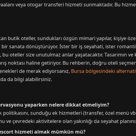
vaalanı veya otogar transferi hizmeti sunmaktadır. Bu hizmet
an butik oteller, sundukları özgün mimari yapılar, kişiye öze
bir sanata dönüştürüyor. İster bir iş seyahati, ister romanti
 bu oteller size unutulmaz anlar yaşatacaktır. Tasarımın ve 
arış noktası haline getiriyor. Bu rehberin, doğru oteli seçme
çenekleri de merak ediyorsanız,
Bursa bölgesindeki alternatif
a da bilgi alabilirsiniz.
ezervasyonu yaparken nelere dikkat etmeliyim?
 politikasını, sunduğu ek hizmetleri (transfer, özel menü vb.
u ve çevredeki aktivitelere olan yakınlığı da seyahat planını
IP escort hizmeti almak mümkün mü?