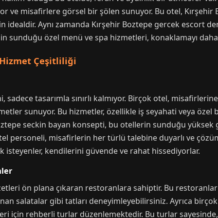
or ve misafirlere görsel bir şölen sunuyor. Bu otel, Kırşehir 
n idealdir. Aynı zamanda Kırşehir Boztepe gercek escort de
telin sunduğu özel menü ve spa hizmetleri, konaklamayı daha 
izmet Çeşitliliği
 sadece tasarımla sınırlı kalmıyor. Birçok otel, misafirlerine k
ler sunuyor. Bu hizmetler, özellikle iş seyahati veya özel b
Boztepe seckin bayan konsepti, bu otellerin sunduğu yüksek gi
l personeli, misafirlerin her türlü talebine duyarlı ve çözüm
isteyenler, kendilerini güvende ve rahat hissediyorlar.
mler
zetleri ön plana çıkaran restoranlara sahiptir. Bu restoranl
nan salatalar gibi tatları deneyimleyebilirsiniz. Ayrıca birço
eleri için rehberli turlar düzenlemektedir. Bu turlar sayesin