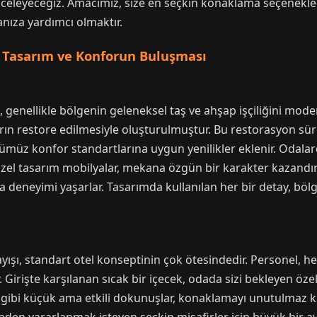
 inceleyeceğiz. Amacımız, size en seçkin konaklama seçenekl
anıza yardımcı olmaktır.
: Tasarım ve Konforun Buluşması
, genellikle bölgenin geleneksel taş ve ahşap işçiliğini mode
ıların restore edilmesiyle oluşturulmuştur. Bu restorasyon sü
müz konfor standartlarına uygun yenilikler eklenir. Odalard
özel tasarım mobilyalar, mekana özgün bir karakter kazandırır
deneyimi yaşarlar. Tasarımda kullanılan her bir detay, bölg
ışı, standart otel konseptinin çok ötesindedir. Personel, he
r. Girişte karşılanan sıcak bir içecek, odada sizi bekleyen öz
 gibi küçük ama etkili dokunuşlar, konaklamayı unutulmaz kıla