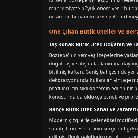
Kırşehir Boztepe VIP escort hizmetlerin
mahremiyete büyük önem verir, bu da Kır
ortamda, tamamen size özel bir deneyi
Öne Çıkan Butik Oteller ve Benz
Taş Konak Butik Otel: Doğanın ve T
Boztepe'nin yemyeşil tepelerine yaslan
doğal taş ve ahşap kullanımına dayanıy
biçilmiş kaftan. Geniş bahçesinde yer a
dekorasyonunda kullanılan vintage mob
profilleri için sıklıkla tercih edilen b
konusunda da oldukça esnek ve profes
Bahçe Butik Otel: Sanat ve Zarafet
Modern çizgilerle geleneksel motifleri b
sanatçıların eserlerinin sergilendiği k
edilmiş. Renk paletinde pastel tonların