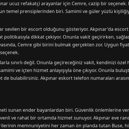
Akpınar ucuz refakatçi arayanlar için Cemre, cazip bir seçen
emel prensiplerinden biri. Samimi ve güler yüzlü kişiliğiyl
r sevilen bir escort olduğunu gösteriyor. Akpınar'da escort f
 politikasıyla dikkat çekiyor. Onunla vakit geçirirken, sağlad
asında, Cemre gibi birini bulmak gerçekten zor. Uygun fiyatlı
 seçenek.
larla sınırlı değil. Onunla geçireceğiniz vakit, kendinizi öze
samimi ve içten hizmet anlayışıyla öne çıkıyor. Onunla bul
t de bulabilirsiniz. Akpınar eskort telefon numaraları ara
eti sunan ender bayanlardan biri. Güvenlik önlemlerine ver
üvenli ve rahat bir ortamda hizmet sunuyor. Akpınar eve ran
ilerinin memnuniyetini her zaman ön planda tutan Buse, hizm