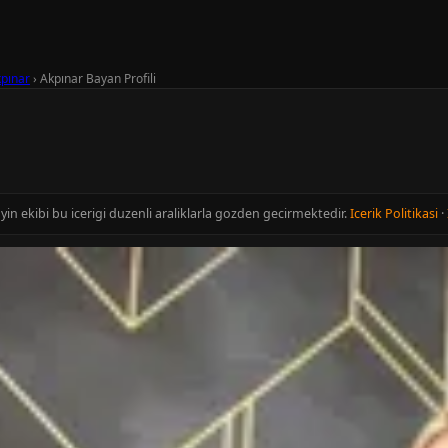
pınar
›
Akpınar Bayan Profili
ayin ekibi bu icerigi duzenli araliklarla gozden gecirmektedir.
Icerik Politikasi
·