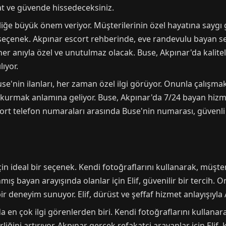
at ve güvende hissedeceksiniz.
liğe büyük önem veriyor. Müşterilerinin özel hayatına saygı
r seçenek. Akpınar escort rehberinde, eve randevulu bayan s
er anıyla özel ve unutulmaz olacak. Buse, Akpınar'da kalitel
ıyor.
use'nin ilanları, her zaman özel ilgi görüyor. Onunla çalışma
i kurmak anlamına geliyor. Buse, Akpınar'da 7/24 bayan hizm
ort telefon numaraları arasında Buse'nin numarası, güvenli v
için ideal bir seçenek. Kendi fotoğraflarını kullanarak, müşte
ış bayan arayışında olanlar için Elif, güvenilir bir tercih. O
 deneyim sunuyor. Elif, dürüst ve şeffaf hizmet anlayışıyla 
nda en çok ilgi görenlerden biri. Kendi fotoğraflarını kullana
irliğini artırıyor. Akpınar gercek refakatçi arayanlar için El