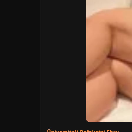
Üniversiteli Refakatçi Ebru