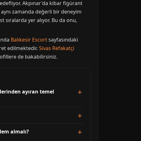
defliyor. Akpınar'da kibar figürant
l, aynı zamanda değerli bir deneyim
t sıralarda yer alıyor. Bu da onu,
şında
Balıkesir Escort
sayfasındaki
ret edilmektedir.
Sivas Refakatçi
illere de bakabilirsiniz.
etlerinden ayıran temel
nlem almalı?