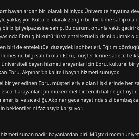
cort bayanlardan biri olarak biliniyor. Üniversite hayatına
le yaklaşıyor. Kültürel olarak zengin bir birikime sahip olan
bir bilgi yelpazesine sahip. Bu durum, onunla vakit geçirir
yasında Ebru gibi kültürlü ve entelektüel birisini bulmak ol
en biri de entelektüel düzeydeki sohbetleri. Eğitim gördüğü
erinlemesine bilgi sahibi olan Ebru, müşterilerine sadece fizi
 üniversiteli bayan hizmeti arayanlar için Ebru, kültürel bir 
kan Ebru, Akpınar'da kaliteli bayan hizmeti sunuyor.
 bir yer edinen Ebru, müşterileriyle olan ilişkilerinde her 
r escort arayanlar için mükemmel bir tercih haline getiriyo
n enerjisi ve sıcaklığı, Akpınar gece hayatında sizi bambaşk
 beklentilerini fazlasıyla karşılıyor.
 hizmeti sunan nadir bayanlardan biri. Müşteri memnuniyeti