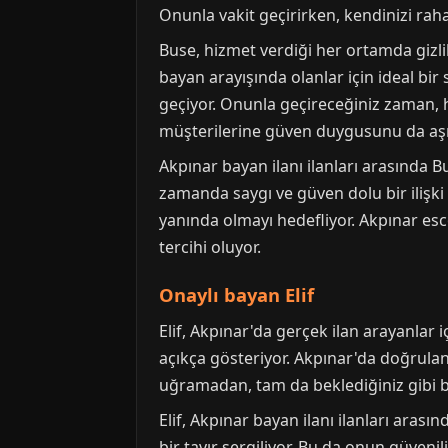
Onunla vakit geçirirken, kendinizi rah
Buse, hizmet verdiği her ortamda gizli
bayan arayışında olanlar için ideal bi
geçiyor. Onunla geçireceğiniz zaman, h
müşterilerine güven duygusunu da aşıl
Akpınar bayan ilanı ilanları arasında B
zamanda saygı ve güven dolu bir ilişk
yanında olmayı hedefliyor. Akpınar esc
tercihi oluyor.
Onaylı bayan Elif
Elif, Akpınar'da gerçek ilan arayanlar 
açıkça gösteriyor. Akpınar'da doğrulanm
uğramadan, tam da beklediğiniz gibi bir
Elif, Akpınar bayan ilanı ilanları arası
bir tavır sergiliyor. Bu da onun güvenil