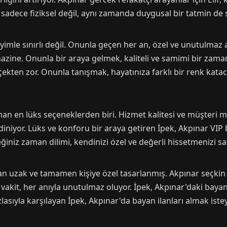
adece fiziksel değil, aynı zamanda duygusal bir tatmin de sa
eneyimle sınırlı değil. Onunla geçen her an, özel ve unutulma
r hazine. Onunla bir araya gelmek, kaliteli ve samimi bir zam
çekten zor. Onunla tanışmak, hayatınıza farklı bir renk katac
an en lüks seçeneklerden biri. Hizmet kalitesi ve müşteri m
diniyor. Lüks ve konforu bir araya getiren İpek, Akpınar VIP 
niz zaman dilimi, kendinizi özel ve değerli hissetmenizi sa
an uzak ve tamamen kişiye özel tasarlanmış. Akpınar seçkin ba
vakit, her anıyla unutulmaz oluyor. İpek, Akpınar'daki bayan
azlasıyla karşılayan İpek, Akpınar'da bayan ilanları almak ist