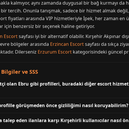
makla kalmıyor, aynı zamanda duygusal bir bağ kurmayı da he
 bir tercih. Onunla tanışmak, sadece bir hizmet almak deği
t fiyatları arasında VIP hizmetleriyle İpek, her zaman en üs
r için benzersiz bir seçenek haline getiriyor.
m Escort
sayfası iyi bir alternatif olabilir. Kırşehir Akpınar dı
. Çevre bölgeler arasında
Erzincan Escort
sayfası da sıkça ziya
ktadır. Dilerseniz
Erzurum Escort
kategorisindeki güncel prof
 Bilgiler ve SSS
tçi olan Ebru gibi profilleri, buradaki diğer escort hizm
 profille görüşmeden önce gizliliğimi nasıl koruyabilirim?
alep eden ilanlara karşı Kırşehirli kullanıcılar nasıl ö