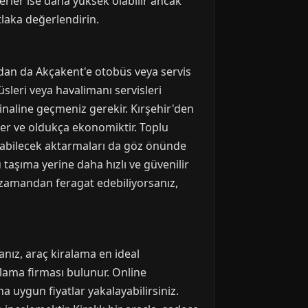
ferler ise daha yüksek olabilir ancak
tlaka değerlendirin.
dan da Akçakent'e otobüs veya servis
üsleri veya havalimanı servisleri
inaline geçmeniz gerekir. Kırşehir'den
rer ve oldukça ekonomiktir. Toplu
atabilecek aktarmaları da göz önünde
 taşıma yerine daha hızlı ve güvenilir
ve zamandan feragat edebiliyorsanız,
nız, araç kiralama en ideal
alama firması bulunur. Online
uygun fiyatlar yakalayabilirsiniz.