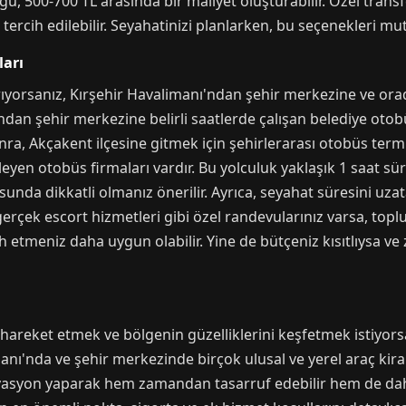
uğu, 500-700 TL arasında bir maliyet oluşturabilir. Özel trans
ercih edilebilir. Seyahatinizi planlarken, bu seçenekleri mu
ları
yorsanız, Kırşehir Havalimanı'ndan şehir merkezine ve ora
ından şehir merkezine belirli saatlerde çalışan belediye otob
ra, Akçakent ilçesine gitmek için şehirlerarası otobüs term
eyen otobüs firmaları vardır. Bu yolculuk yaklaşık 1 saat sü
unda dikkatli olmanız önerilir. Ayrıca, seyahat süresini uz
rçek escort hizmetleri gibi özel randevularınız varsa, toplu
ih etmeniz daha uygun olabilir. Yine de bütçeniz kısıtlıysa 
areket etmek ve bölgenin güzelliklerini keşfetmek istiyorsa
manı'nda ve şehir merkezinde birçok ulusal ve yerel araç kir
asyon yaparak hem zamandan tasarruf edebilir hem de daha 