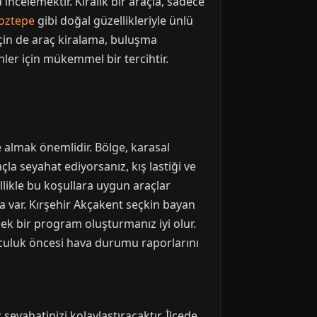
incelemektir. Kiralık bir araçla, sadece
Boztepe
gibi doğal güzellikleriyle ünlü
için de araç kiralama, buluşma
ler için mükemmel bir tercihtir.
e almak önemlidir. Bölge, karasal
çla seyahat ediyorsanız, kış lastiği ve
likle bu koşullara uygun araçlar
a var. Kırşehir Akçakent seçkin bayan
nek bir program oluşturmanız iyi olur.
olculuk öncesi hava durumu raporlarını
eyahatinizi kolaylaştıracaktır. İlçede