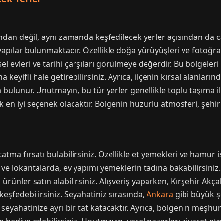
ndan değil, aynı zamanda keşfedilecek yerler açısından da ca
yapılar bulunmaktadır. Özellikle doğa yürüyüşleri ve fotoğrafç
el evleri ve tarihi çarşıları görülmeye değerdir. Bu bölgeler
a keyifli hale getirebilirsiniz. Ayrıca, ilçenin kırsal alanları
a bulunur. Unutmayın, bu tür yerler genellikle toplu taşıma il
 en iyi seçenek olacaktır. Bölgenin huzurlu atmosferi, şeh
 tatma fırsatı bulabilirsiniz. Özellikle et yemekleri ve hamur
 ve lokantalarda, ev yapımı yemeklerin tadına bakabilirsiniz.
ürünler satın alabilirsiniz. Alışveriş yaparken, Kırşehir Akçake
 keşfedebilirsiniz. Seyahatiniz sırasında,
Ankara
gibi büyük ş
 seyahatinize ayrı bir tat katacaktır. Ayrıca, bölgenin meşhur