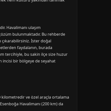
 etmek hem kültürü yakından tanımak
idir. Havalimanı ulaşım
r çözüm bulunmaktadır. Bu rehberde
çıkarabilirsiniz. İster doğal
izmetlerden faydalanın, burada
 tercihiyle, bu sakin ilçe size huzur
n incisi bir bölgeye de seyahat
0 kilometredir ve özel araçla ortalama
a Esenboğa Havalimanı (200 km) da