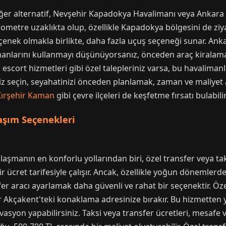
diğer alternatif, Nevşehir Kapadokya Havalimanı veya Ankara
ometre uzaklıkta olup, özellikle Kapadokya bölgesini de ziyar
enek olmakla birlikte, daha fazla uçuş seçeneği sunar. Anka
imanlarını kullanmayı düşünüyorsanız, önceden araç kiralam
IP escort hizmetleri gibi özel talepleriniz varsa, bu havalima
niz seçin, seyahatinizi önceden planlamak, zaman ve maliyet a
Kırşehir Kaman
gibi çevre ilçeleri de keşfetme fırsatı bulabilir
şım Seçenekleri
aşmanın en konforlu yollarından biri, özel transfer veya tak
 bir ücret tarifesiyle çalışır. Ancak, özellikle yoğun dönemle
fer aracı ayarlamak daha güvenli ve rahat bir seçenektir. Öze
 Akçakent'teki konaklama adresinize bırakır. Bu hizmetten y
rvasyon yapabilirsiniz. Taksi veya transfer ücretleri, mesafe 