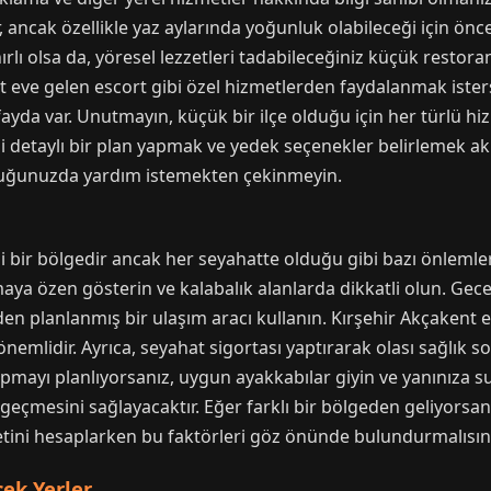
 ancak özellikle yaz aylarında yoğunluk olabileceği için önc
lı olsa da, yöresel lezzetleri tadabileceğiniz küçük restoran
t eve gelen escort gibi özel hizmetlerden faydalanmak ister
ayda var. Unutmayın, küçük bir ilçe olduğu için her türlü 
 detaylı bir plan yapmak ve yedek seçenekler belirlemek akıll
yduğunuzda yardım istemekten çekinmeyin.
i bir bölgedir ancak her seyahatte olduğu gibi bazı önlemler
a özen gösterin ve kalabalık alanlarda dikkatli olun. Gece
planlanmış bir ulaşım aracı kullanın. Kırşehir Akçakent esc
nemlidir. Ayrıca, seyahat sigortası yaptırarak olası sağlık so
mayı planlıyorsanız, uygun ayakkabılar giyin ve yanınıza su 
 geçmesini sağlayacaktır. Eğer farklı bir bölgeden geliyorsa
yetini hesaplarken bu faktörleri göz önünde bulundurmalısın
ek Yerler