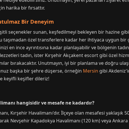
ize hediye edebilirsiniz. Unutmayın, yerel pazarları ziyaret
 harika bir fırsattır.
nutulmaz Bir Deneyim
şitli seçenekler sunan, keşfedilmeyi bekleyen bir hazine gib
lu taşımadan özel transferlere kadar her ihtiyaca uygun bi
zi en ince ayrıntısına kadar planlayabilir ve bölgenin tadını 
el lezzetleri tadın, ister Kırşehir Akçakent escort gibi özel h
lar bırakacaktır. Unutmayın, iyi bir planlama ve doğru ulaşım
unuz başka bir şehre düşerse, örneğin
Mersin
gibi Akdeniz'i
 keyifli keşifler dileriz!
alimanı hangisidir ve mesafe ne kadardır?
anı, Kırşehir Havalimanı'dır. İlçeye olan mesafesi yaklaşık 5
 olarak Nevşehir Kapadokya Havalimanı (120 km) veya Ankar