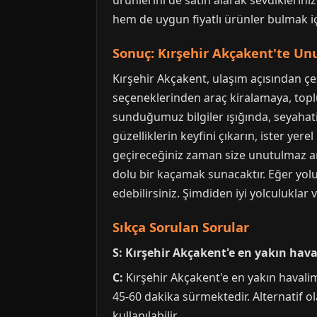
ürünlerini de satın alarak sevdiklerin
hem de uygun fiyatlı ürünler bulmak için
Sonuç: Kırşehir Akçakent'te U
Kırşehir Akçakent, ulaşım açısından çe
seçeneklerinden araç kiralamaya, top
sunduğumuz bilgiler ışığında, seyahatini
güzelliklerin keyfini çıkarın, ister yer
geçireceğiniz zaman size unutulmaz anı
dolu bir kaçamak sunacaktır. Eğer yol
edebilirsiniz. Şimdiden iyi yolculuklar ve
Sıkça Sorulan Sorular
S: Kırşehir Akçakent'e en yakın hav
C:
Kırşehir Akçakent'e en yakın havalim
45-60 dakika sürmektedir. Alternatif
kullanılabilir.