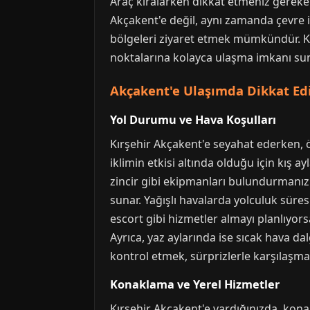
Araç kiralarken dikkat etmeniz gereken 
Akçakent'e değil, aynı zamanda çevre i
bölgeleri ziyaret etmek mümkündür. Kır
noktalarına kolayca ulaşma imkanı suna
Akçakent'e Ulaşımda Dikkat Ed
Yol Durumu ve Hava Koşulları
Kırşehir Akçakent'e seyahat ederken, ö
iklimin etkisi altında olduğu için kış a
zincir gibi ekipmanları bulundurmanız 
sunar. Yağışlı havalarda yolculuk süre
escort gibi hizmetler almayı planlıyors
Ayrıca, yaz aylarında ise sıcak hava d
kontrol etmek, sürprizlerle karşılaşman
Konaklama ve Yerel Hizmetler
Kırşehir Akçakent'e vardığınızda, konak