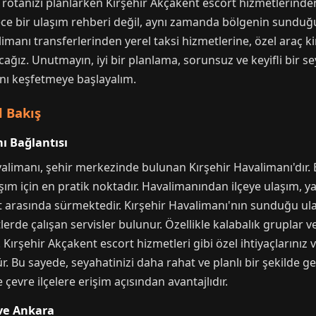
t rotanızı planlarken Kırşehir Akçakent escort hizmetlerinde
ece bir ulaşım rehberi değil, aynı zamanda bölgenin sunduğu
limanı transferlerinden yerel taksi hizmetlerine, özel araç
cağız. Unutmayın, iyi bir planlama, sorunsuz ve keyifli bir se
ını keşfetmeye başlayalım.
l Bakış
ı Bağlantısı
alimanı, şehir merkezinde bulunan Kırşehir Havalimanı'dır. Bu
şım için en pratik noktadır. Havalimanından ilçeye ulaşım, ya
at arasında sürmektedir. Kırşehir Havalimanı'nın sunduğu ul
aatlerde çalışan servisler bulunur. Özellikle kalabalık gruplar 
 Kırşehir Akçakent escort hizmetleri gibi özel ihtiyaçlarını
Bu sayede, seyahatinizi daha rahat ve planlı bir şekilde ger
vre ilçelere erişim açısından avantajlıdır.
 ve Ankara