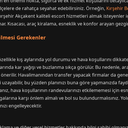
en önemli nokta, sigorta ve ek hizmet koşullarını detaylıca 
lçelere de rahatça seyahat edebilirsiniz. Örneğin,
Kırşehir 
şehir Akçakent kaliteli escort hizmetleri almak isteyenler 
r. Kısacası, araç kiralama, esneklik ve konfor arayan gezgin
ilmesi Gerekenler
zellikle kış aylarında yol durumu ve hava koşullarını dikkat
ylarında kar yağışı ve buzlanma sıkça görülür. Bu nedenle, ara
önerilir. Havalimanından transfer yapacak firmalar da genel
si uzayabilir, bu yüzden planınızı buna göre yapmanızda fayd
anız, hava koşullarının randevularınızı etkilememesi için es
algalarına karşı önlem almalı ve bol su bulundurmalısınız. Y
ızı engelleyecektir.
lama ve diğer yerel hizmetler hakkında bilgi sahibi olmanız s