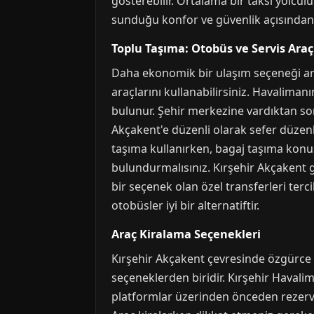
gösterebilir. Ortalama bir taksi yolcul
sunduğu konfor ve güvenlik açısından t
Toplu Taşıma: Otobüs ve Servis Araç
Daha ekonomik bir ulaşım seçeneği arı
araçlarını kullanabilirsiniz. Havaliman
bulunur. Şehir merkezine vardıktan son
Akçakent'e düzenli olarak sefer düzenl
taşıma kullanırken, bagaj taşıma konus
bulundurmalısınız. Kırşehir Akçakent ge
bir seçenek olan özel transferleri terc
otobüsler iyi bir alternatiftir.
Araç Kiralama Seçenekleri
Kırşehir Akçakent çevresinde özgürce h
seçeneklerden biridir. Kırşehir Havali
platformlar üzerinden önceden rezerv