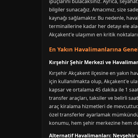
ipuçlarını bulacaksınız. Ayrıca, seyaha
bilgiler sunacağız. Amacımız, size sad
kaynağı sağlamaktır. Bu nedenle, hava
terminallerine kadar her detayı ele ala
Akçakent'e ulaşımın en kritik noktalar
En Yakın Havalimanlarına Gene
Kırşehir Şehir Merkezi ve Havaliman
Kırşehir Akçakent ilçesine en yakın hav
için kullanılmakta olup, Akçakent'e ula
kapsar ve ortalama 45 dakika ile 1 sa
transfer araçları, taksiler ve belirli s
araç kiralama hizmetleri de mevcuttur.
özel transferler ayarlamak mümkündür. 
konumu, hem şehir merkezine hem de çe
Alternatif Havalimanları: Nevşehir