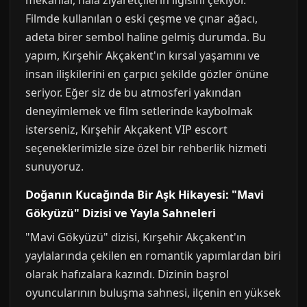
mekanlar, hala ziyaretçilerin ilgisini çekiyor.
Filmde kullanılan o eski çeşme ve çınar ağacı,
adeta birer sembol haline gelmiş durumda. Bu
yapım, Kırşehir Akçakent'ın kırsal yaşamını ve
insan ilişkilerini en çarpıcı şekilde gözler önüne
seriyor. Eğer siz de bu atmosferi yakından
deneyimlemek ve film setlerinde kaybolmak
isterseniz, Kırşehir Akçakent VIP escort
seçeneklerimizle size özel bir rehberlik hizmeti
sunuyoruz.
Doğanın Kucağında Bir Aşk Hikayesi: "Mavi
Gökyüzü" Dizisi ve Yayla Sahneleri
"Mavi Gökyüzü" dizisi, Kırşehir Akçakent'ın
yaylalarında çekilen en romantik yapımlardan biri
olarak hafızalara kazındı. Dizinin başrol
oyuncularının buluşma sahnesi, ilçenin en yüksek