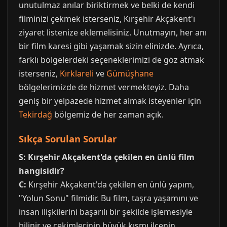
unutulmaz anılar biriktirmek ve belki de kendi
filminizi çekmek isterseniz, Kırşehir Akçakent'ı
ziyaret listenize eklemelisiniz. Unutmayın, her anı
bir film karesi gibi yaşamak sizin elinizde. Ayrıca,
farklı bölgelerdeki seçeneklerimizi de göz atmak
isterseniz,
Kırklareli
ve
Gümüşhane
bölgelerimizde de hizmet vermekteyiz. Daha
geniş bir yelpazede hizmet almak isteyenler için
Tekirdağ
bölgemiz de her zaman açık.
Sıkça Sorulan Sorular
S: Kırşehir Akçakent'da çekilen en ünlü film
hangisidir?
C:
Kırşehir Akçakent'da çekilen en ünlü yapım,
"Yolun Sonu" filmidir. Bu film, taşra yaşamını ve
insan ilişkilerini başarılı bir şekilde işlemesiyle
bilinir ve çekimlerinin büyük kısmı ilçenin