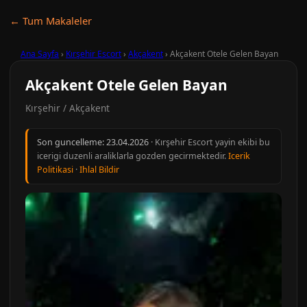
← Tum Makaleler
Ana Sayfa
›
Kırşehir Escort
›
Akçakent
›
Akçakent Otele Gelen Bayan
Akçakent Otele Gelen Bayan
Kırşehir / Akçakent
Son guncelleme:
23.04.2026
· Kırşehir Escort yayin ekibi bu
icerigi duzenli araliklarla gozden gecirmektedir.
Icerik
Politikasi
·
Ihlal Bildir