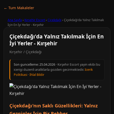
← Tum Makaleler
Ana Sayfa
›
Kırşehir Escort
›
Çiçekdağı
›
Çiçekdağı'da Yalnız Takılmak
İçin En İyi Yerler - Kırşehir
Çiçekdağı'da Yalnız Takılmak İçin En
İyi Yerler - Kırşehir
Kırşehir / Çiçekdağı
Son guncelleme:
25.04.2026
· Kırşehir Escort yayin ekibi bu
icerigi duzenli araliklarla gozden gecirmektedir.
Icerik
Politikasi
·
Ihlal Bildir
Çiçekdağı'nın Saklı Güzellikleri: Yalnız
Gezginler İçin Bir Rehber