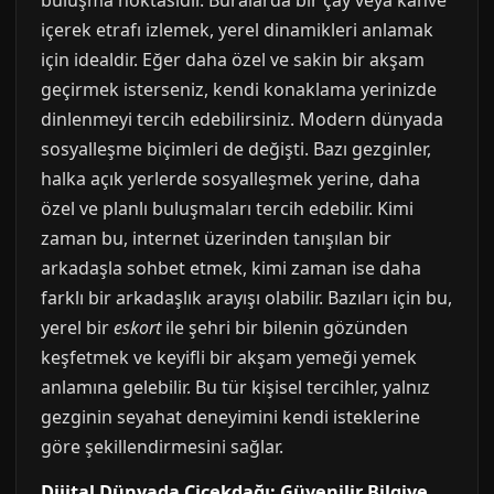
buluşma noktasıdır. Buralarda bir çay veya kahve
içerek etrafı izlemek, yerel dinamikleri anlamak
için idealdir. Eğer daha özel ve sakin bir akşam
geçirmek isterseniz, kendi konaklama yerinizde
dinlenmeyi tercih edebilirsiniz. Modern dünyada
sosyalleşme biçimleri de değişti. Bazı gezginler,
halka açık yerlerde sosyalleşmek yerine, daha
özel ve planlı buluşmaları tercih edebilir. Kimi
zaman bu, internet üzerinden tanışılan bir
arkadaşla sohbet etmek, kimi zaman ise daha
farklı bir arkadaşlık arayışı olabilir. Bazıları için bu,
yerel bir
eskort
ile şehri bir bilenin gözünden
keşfetmek ve keyifli bir akşam yemeği yemek
anlamına gelebilir. Bu tür kişisel tercihler, yalnız
gezginin seyahat deneyimini kendi isteklerine
göre şekillendirmesini sağlar.
Dijital Dünyada Çiçekdağı: Güvenilir Bilgiye